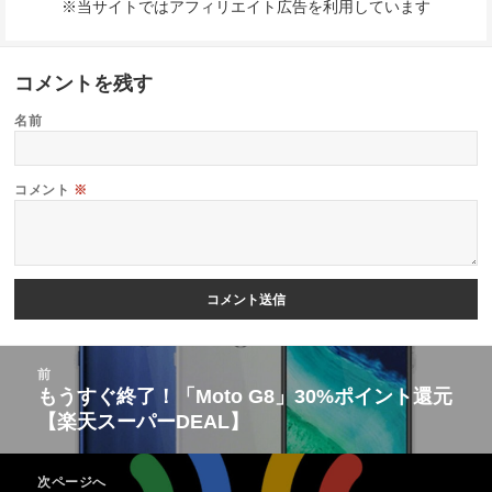
※当サイトではアフィリエイト広告を利用しています
コメントを残す
名前
コメント
※
投
前
稿
もうすぐ終了！「Moto G8」30%ポイント還元
前
【楽天スーパーDEAL】
ナ
の
ビ
投
次ページへ
ゲ
稿: