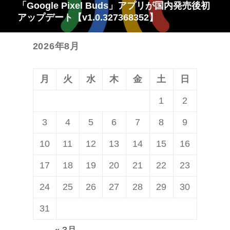
「Google Pixel Buds」アプリが国内発売後初
次
ー
アップデート【v1.0.327368352】
の
シ
投
ョ
2026年8月
稿:
ン
月
火
水
木
金
土
日
1
2
3
4
5
6
7
8
9
10
11
12
13
14
15
16
17
18
19
20
21
22
23
24
25
26
27
28
29
30
31
« 3月