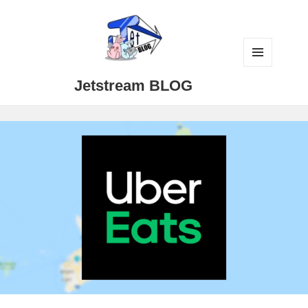
メニュ
Jetstream BLOG
ーとウ
ィジェ
ット