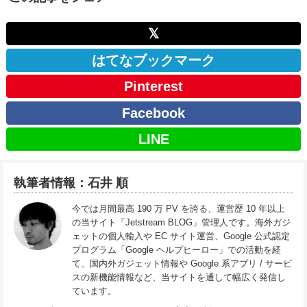
𝕏
はてなブックマーク
Pinterest
Facebook
LINE
執筆者情報：石井 順
今では月間最高 190 万 PV を誇る、運営歴 10 年以上
の当サイト「Jetstream BLOG」管理人です。海外ガジ
ェットの個人輸入や EC サイト運営、Google 公式認定
プログラム「Google ヘルプヒーロー」での活動を経
て、国内外ガジェット情報や Google 系アプリ / サービ
スの新機能情報など、当サイトを通して幅広く発信し
ています。