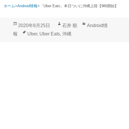
ホーム
>
Android情報
>
「Uber Eats」本日ついに沖縄上陸【9時開始】
投
作
カ
2020年8月25日
石井 順
Android情
稿
成
テ
タ
報
Uber
,
Uber Eats
,
沖縄
日:
者
ゴ
グ
リ
ー