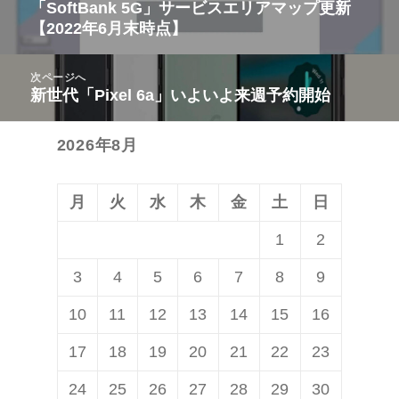
稿
「SoftBank 5G」サービスエリアマップ更新
前
【2022年6月末時点】
ナ
の
ビ
投
次ページへ
ゲ
稿:
新世代「Pixel 6a」いよいよ来週予約開始
次
ー
の
シ
2026年8月
投
ョ
稿:
ン
月
火
水
木
金
土
日
1
2
3
4
5
6
7
8
9
10
11
12
13
14
15
16
17
18
19
20
21
22
23
24
25
26
27
28
29
30