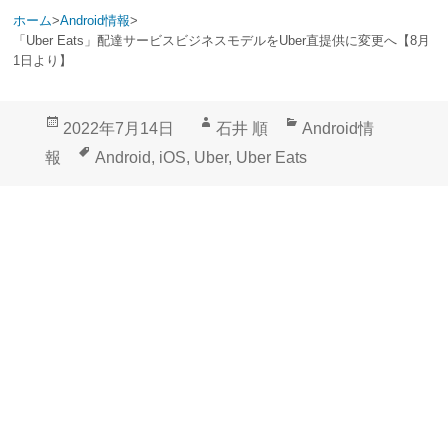
ホーム
>
Android情報
>
「Uber Eats」配達サービスビジネスモデルをUber直提供に変更へ【8月
1日より】
投
作
カ
2022年7月14日
石井 順
Android情
稿
成
テ
タ
報
Android
,
iOS
,
Uber
,
Uber Eats
日:
者
ゴ
グ
リ
ー