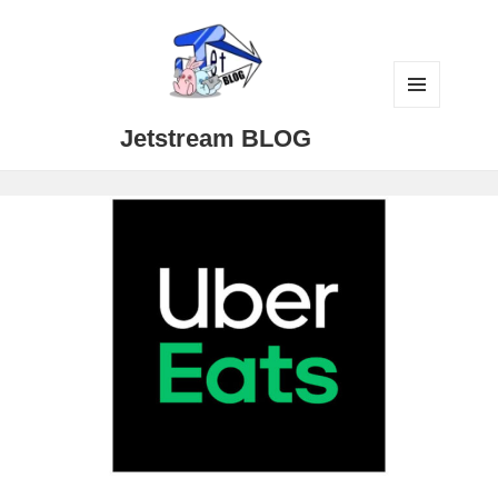
メニュ
Jetstream BLOG
ーとウ
ィジェ
ット