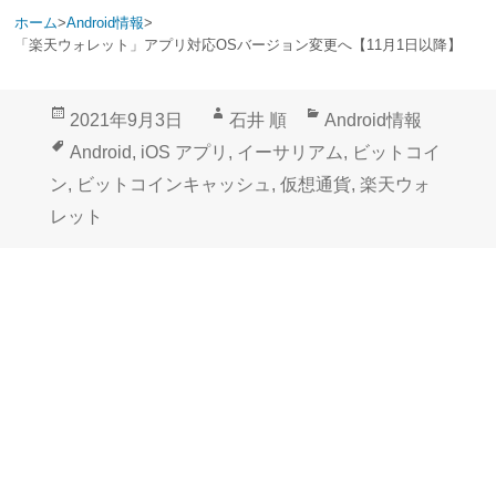
ホーム
>
Android情報
>
「楽天ウォレット」アプリ対応OSバージョン変更へ【11月1日以降】
投
作
カ
2021年9月3日
石井 順
Android情報
稿
成
テ
タ
Android
,
iOS アプリ
,
イーサリアム
,
ビットコイ
日:
者
ゴ
グ
ン
,
ビットコインキャッシュ
,
仮想通貨
,
楽天ウォ
リ
レット
ー