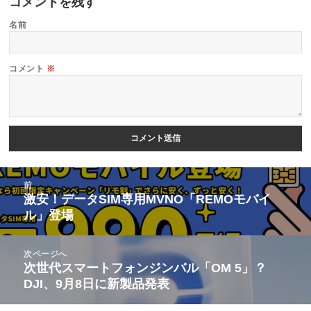
コメントを残す
名前
コメント
※
投
前
稿
激安！データSIM専用MVNO「REMOモバイ
前
ル」登場
ナ
の
ビ
投
次ページへ
ゲ
稿:
次世代スマートフォンジンバル「OM 5」？
次
ー
DJI、9月8日に新製品発表
の
シ
投