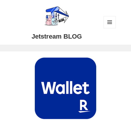
メニュ
Jetstream BLOG
ーとウ
ィジェ
ット