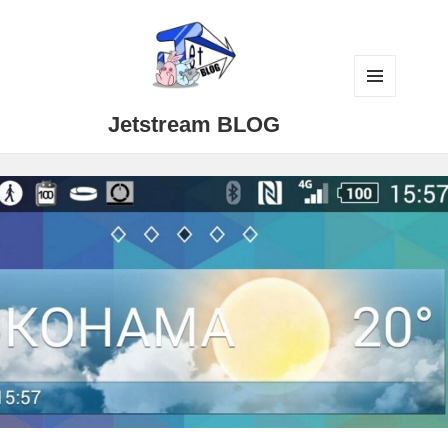
メニュ
Jetstream BLOG
ーとウ
ィジェ
ット