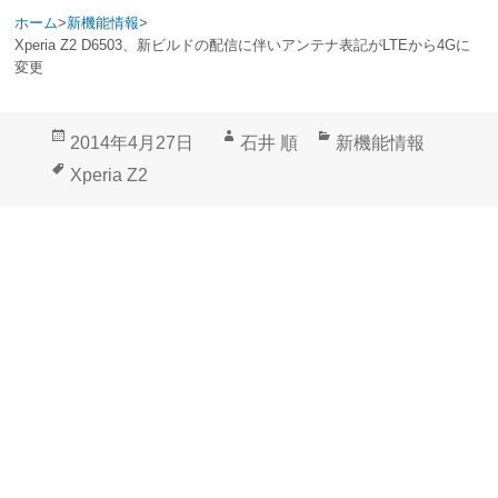
ホーム
>
新機能情報
>
Xperia Z2 D6503、新ビルドの配信に伴いアンテナ表記がLTEから4Gに
変更
投
作
カ
2014年4月27日
石井 順
新機能情報
稿
成
テ
タ
Xperia Z2
日:
者
ゴ
グ
リ
ー