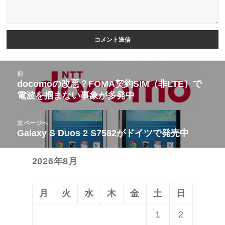
投
前
稿
docomoの改悪？FOMA契約SIM（非LTE）で
前
電波を掴まない事象が多発中
ナ
の
ビ
投
次ページへ
ゲ
稿:
Galaxy S Duos 2 S7582がドイツで発売中
次
ー
の
シ
2026年8月
投
ョ
稿:
ン
月
火
水
木
金
土
日
1
2