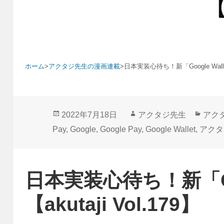
ホーム
>
アクタジ先生の漫画連載
>
日本実装心待ち！新「Google Wallet」
投
作
カ
2022年7月18日
アクタジ先生
アク
稿
成
テ
Pay
,
Google
,
Google Pay
,
Google Wallet
,
アクタ
日:
者
ゴ
リ
ー
日本実装心待ち！新「Goo
【akutaji Vol.179】