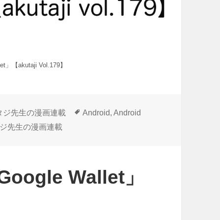
【akutaji Vol.179】
タ
タジ先生の漫画連載
Android
,
Android
グ
ジ先生の漫画連載
gle Wallet」