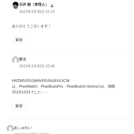
石井 順（管理人）
よ
り:
2023年3月30日 22:24
ありがとうございます！
返信
匿名
よ
り:
2023年3月30日 22:48
HRZW5SSVSMAVP0UNU6XX3CW
は、PixelWatch、PixelBudsPro、PixelBudsA-Seriesのみ、期限
2023/12/31でした・・
返信
あしゅれい
よ
り: