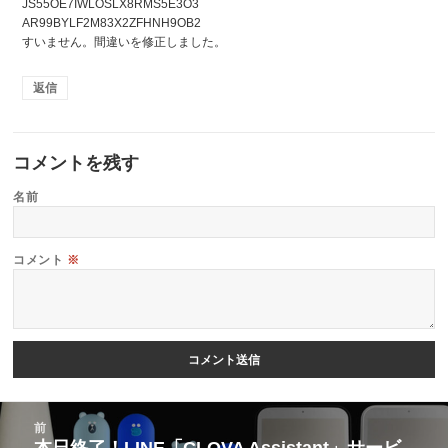
JS55OE7IWLOSLX8RMS5E3O3
AR99BYLF2M83X2ZFHNH9OB2
すいません。間違いを修正しました。
返信
コメントを残す
名前
コメント
※
投
前
稿
本日終了！LINE「CLOVA Assistant」サービ