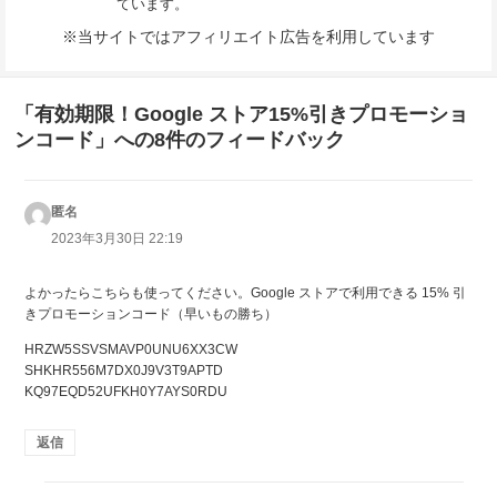
ています。
※当サイトではアフィリエイト広告を利用しています
「有効期限！Google ストア15%引きプロモーショ
ンコード」への8件のフィードバック
匿名
よ
り:
2023年3月30日 22:19
よかったらこちらも使ってください。Google ストアで利用できる 15% 引
きプロモーションコード（早いもの勝ち）
HRZW5SSVSMAVP0UNU6XX3CW
SHKHR556M7DX0J9V3T9APTD
KQ97EQD52UFKH0Y7AYS0RDU
返信