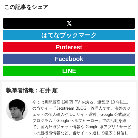
この記事をシェア
𝕏
はてなブックマーク
Pinterest
Facebook
LINE
執筆者情報：石井 順
今では月間最高 190 万 PV を誇る、運営歴 10 年以上
の当サイト「Jetstream BLOG」管理人です。海外ガジ
ェットの個人輸入や EC サイト運営、Google 公式認定
プログラム「Google ヘルプヒーロー」での活動を経
て、国内外ガジェット情報や Google 系アプリ / サービ
スの新機能情報など、当サイトを通して幅広く発信し