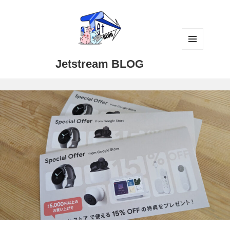
メニュ
Jetstream BLOG
ーとウ
ィジェ
ット