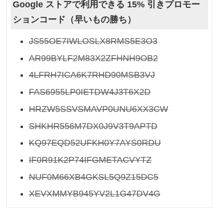
Google ストアで利用できる 15% 引きプロモー
ションコード（早いもの勝ち）
JS55OE7IWLOSLX8RMS5E3O3
AR99BYLF2M83X2ZFHNH9OB2
4LFRH7ICA6K7RHD90MSB3VJ
FAS6955LP0IETDW4J3T6X2D
HRZW5SSVSMAVP0UNU6XX3CW
SHKHR556M7DX0J9V3T9APTD
KQ97EQD52UFKH0Y7AYS0RDU
IF0R91K2P74IFGMETACVYTZ
NUF0M66XB4GKSL5Q9Z15DC5
XEVXMMYB945YV2L1G47DV4G