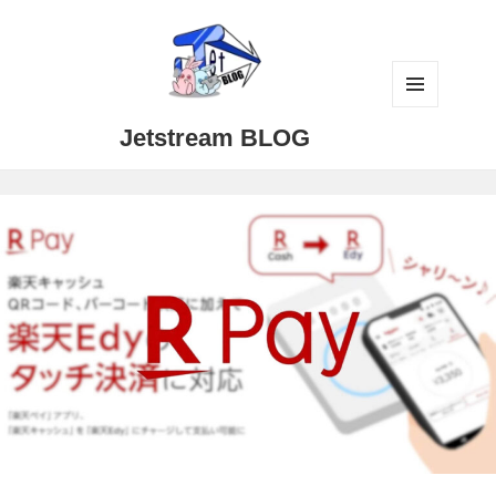
メニュ
Jetstream BLOG
ーとウ
ィジェ
ット