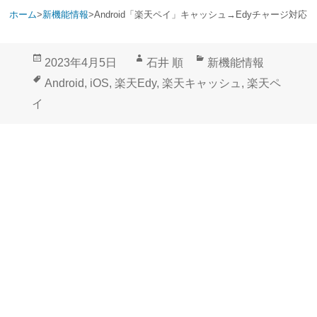
ホーム
>
新機能情報
>
Android「楽天ペイ」キャッシュ→Edyチャージ対応
投
作
カ
2023年4月5日
石井 順
新機能情報
稿
成
テ
タ
Android
,
iOS
,
楽天Edy
,
楽天キャッシュ
,
楽天ペ
日:
者
ゴ
グ
イ
リ
ー