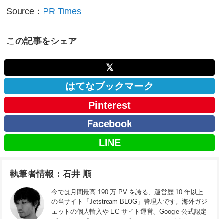
Source：
PR Times
この記事をシェア
𝕏
はてなブックマーク
Pinterest
Facebook
LINE
執筆者情報：石井 順
今では月間最高 190 万 PV を誇る、運営歴 10 年以上
の当サイト「Jetstream BLOG」管理人です。海外ガジ
ェットの個人輸入や EC サイト運営、Google 公式認定