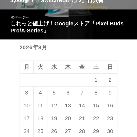
4,000個！「SwitchBotハブ2」再入荷
前
ナ
の
ビ
次ページへ
投
しれっと値上げ！Googleストア「Pixel Buds
次
ゲ
稿:
Pro/A-Series」
の
ー
投
シ
2026年8月
稿:
ョ
ン
月
火
水
木
金
土
日
1
2
3
4
5
6
7
8
9
10
11
12
13
14
15
16
17
18
19
20
21
22
23
24
25
26
27
28
29
30