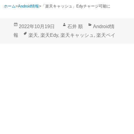
ホーム
>
Android情報
>
「楽天キャッシュ」Edyチャージ可能に
投
作
カ
2022年10月19日
石井 順
Android情
稿
成
テ
タ
報
楽天
,
楽天Edy
,
楽天キャッシュ
,
楽天ペイ
日:
者
ゴ
グ
リ
ー