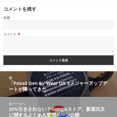
コメントを残す
名前
コメント
※
投
前
稿
「Fossil Gen 6」Wear OS 3メジャーアップデ
前
ートが降ってきた
ナ
の
ビ
投
次ページへ
ゲ
稿:
10%引きされない？Googleストア、新規注文
次
ー
に関するよくある質問ページ公開