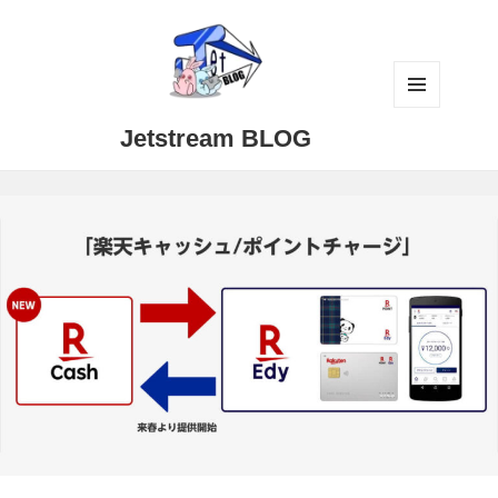
メニュ
Jetstream BLOG
ーとウ
ィジェ
ット