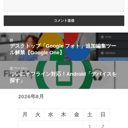
投
前
稿
デスクトップ「Google フォト」追加編集ツー
前
ル解禁【Google One】
ナ
の
ビ
投
次ページへ
ゲ
稿:
ついにオフライン対応！Android「デバイスを
次
ー
探す」
の
シ
投
ョ
2026年8月
稿:
ン
月
火
水
木
金
土
日
1
2