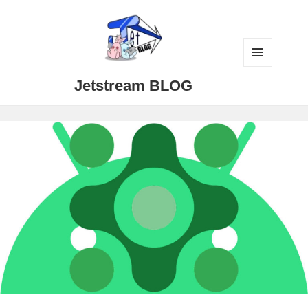
メニュ
Jetstream BLOG
ーとウ
ィジェ
ット