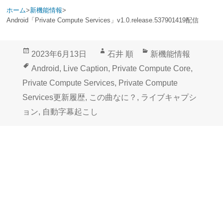
ホーム
>
新機能情報
>
Android「Private Compute Services」v1.0.release.537901419配信
投
作
カ
2023年6月13日
石井 順
新機能情報
稿
成
テ
タ
Android
,
Live Caption
,
Private Compute Core
,
日:
者
ゴ
グ
Private Compute Services
,
Private Compute
リ
Services更新履歴
,
この曲なに？
,
ライブキャプシ
ー
ョン
,
自動字幕起こし