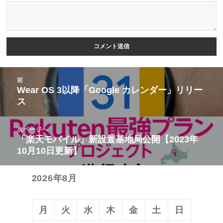
投
前
稿
Wear OS 3以降「Google カレンダー」リリー
前
ス
ナ
の
ビ
投
次ページへ
ゲ
稿:
「楽天モバイル」新設置基地局公開【2023年
次
ー
10月10日更新】
の
シ
投
ョ
2026年8月
稿:
ン
月
火
水
木
金
土
日