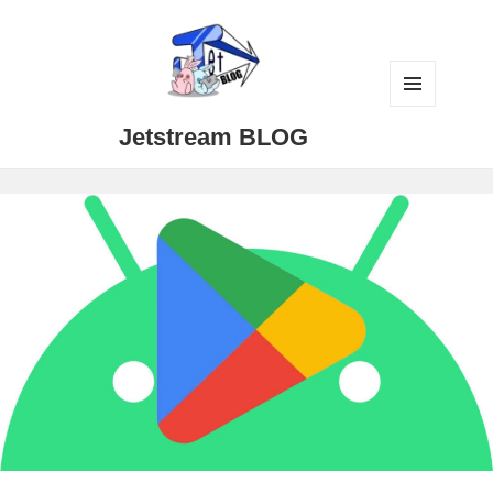
メニュ
Jetstream BLOG
ーとウ
ィジェ
ット