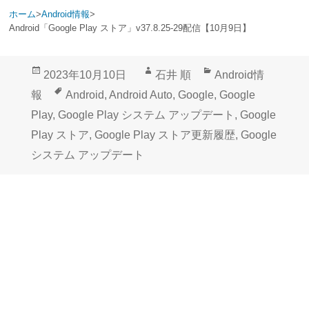
ホーム
>
Android情報
>
Android「Google Play ストア」v37.8.25-29配信【10月9日】
投
作
カ
2023年10月10日
石井 順
Android情
稿
成
テ
タ
報
Android
,
Android Auto
,
Google
,
Google
日:
者
ゴ
グ
Play
,
Google Play システム アップデート
,
Google
リ
Play ストア
,
Google Play ストア更新履歴
,
Google
ー
システム アップデート