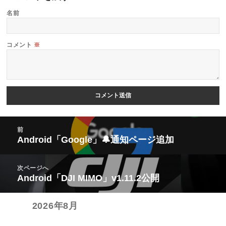
名前
コメント
※
投
前
稿
Android「Google」🔔通知ページ追加
前
ナ
の
ビ
次ページへ
投
Android「DJI MIMO」v1.11.2公開
次
ゲ
稿:
の
ー
2026年8月
投
シ
稿:
ョ