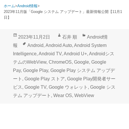
ホーム
>
Android情報
>
2023年11月版「Google システム アップデート」最新情報公開【11月1
日】
投
作
カ
2023年11月2日
石井 順
Android情
稿
成
テ
タ
報
Android
,
Android Auto
,
Android System
日:
者
ゴ
グ
Intelligence
,
Android TV
,
Android U+
,
Androidシス
リ
テムのWebView
,
ChromeOS
,
Google
,
Google
ー
Pay
,
Google Play
,
Google Play システム アップデ
ート
,
Google Play ストア
,
Google Play開発者サー
ビス
,
Google TV
,
Google ウォレット
,
Google シス
テム アップデート
,
Wear OS
,
WebView