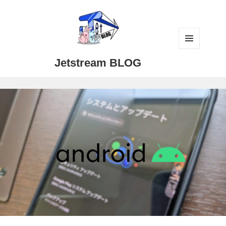
メニュ
Jetstream BLOG
ーとウ
ィジェ
ット