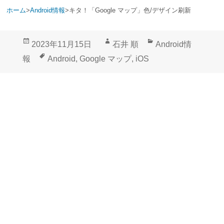
ホーム
>
Android情報
>
キタ！「Google マップ」色/デザイン刷新
投
作
カ
2023年11月15日
石井 順
Android情
稿
成
テ
タ
報
Android
,
Google マップ
,
iOS
日:
者
ゴ
グ
リ
ー