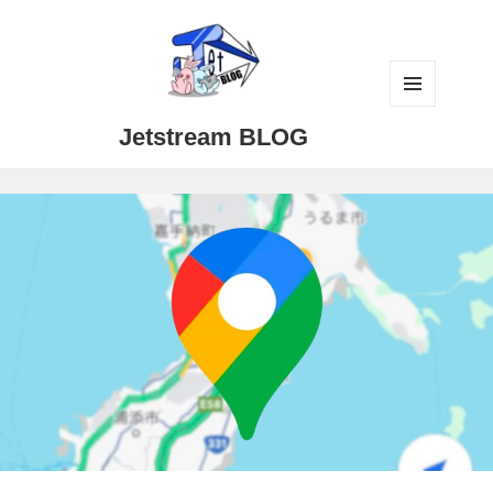
メニュ
Jetstream BLOG
ーとウ
ィジェ
ット