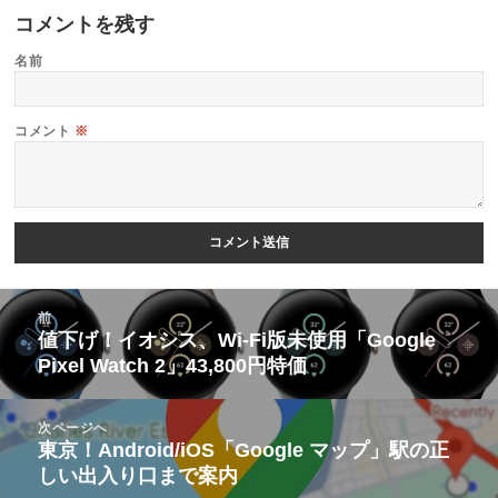
コメントを残す
名前
コメント
※
投
前
稿
値下げ！イオシス、Wi-Fi版未使用「Google
前
Pixel Watch 2」43,800円特価
ナ
の
ビ
投
次ページへ
ゲ
稿:
東京！Android/iOS「Google マップ」駅の正
次
ー
しい出入り口まで案内
の
シ