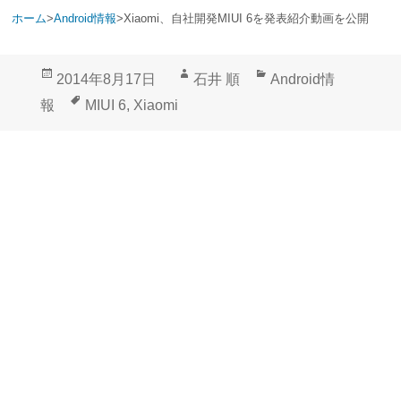
ホーム
>
Android情報
>
Xiaomi、自社開発MIUI 6を発表紹介動画を公開
投
作
カ
2014年8月17日
石井 順
Android情
稿
成
テ
タ
報
MIUI 6
,
Xiaomi
日:
者
ゴ
グ
リ
ー