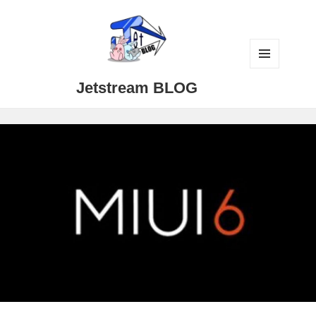
メニュ
Jetstream BLOG
ーとウ
ィジェ
ット