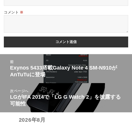
コメント
※
投
前
稿
Exynos 5433搭載Galaxy Note 4 SM-N910が
前
AnTuTuに登場
ナ
の
ビ
投
次ページへ
ゲ
稿:
LGがIFA 2014で「LG G Watch 2」を披露する
次
ー
可能性
の
シ
投
ョ
2026年8月
稿:
ン