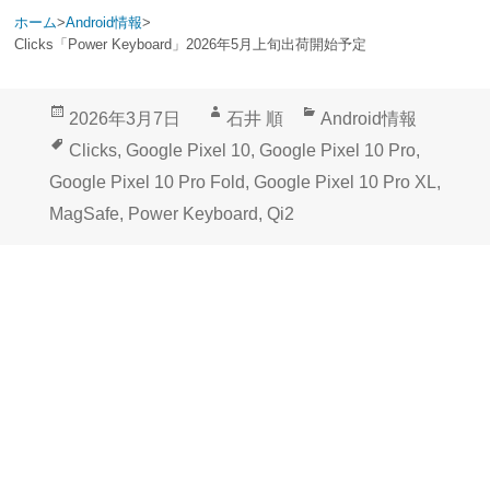
ホーム
>
Android情報
>
Clicks「Power Keyboard」2026年5月上旬出荷開始予定
投
作
カ
2026年3月7日
石井 順
Android情報
稿
成
テ
タ
Clicks
,
Google Pixel 10
,
Google Pixel 10 Pro
,
日:
者
ゴ
グ
Google Pixel 10 Pro Fold
,
Google Pixel 10 Pro XL
,
リ
MagSafe
,
Power Keyboard
,
Qi2
ー