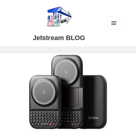
メニュ
Jetstream BLOG
ーとウ
ィジェ
ット