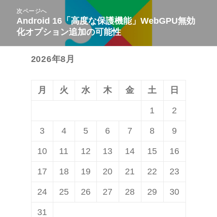
投
次ページへ
ゲ
稿:
Android 16「高度な保護機能」WebGPU無効
次
ー
化オプション追加の可能性
の
シ
投
ョ
2026年8月
稿:
ン
月
火
水
木
金
土
日
1
2
3
4
5
6
7
8
9
10
11
12
13
14
15
16
17
18
19
20
21
22
23
24
25
26
27
28
29
30
31