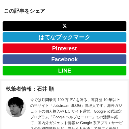
この記事をシェア
𝕏
はてなブックマーク
Pinterest
Facebook
LINE
執筆者情報：石井 順
今では月間最高 190 万 PV を誇る、運営歴 10 年以上
の当サイト「Jetstream BLOG」管理人です。海外ガジ
ェットの個人輸入や EC サイト運営、Google 公式認定
プログラム「Google ヘルプヒーロー」での活動を経
て、国内外ガジェット情報や Google 系アプリ / サービ
スの新機能情報など、当サイトを通して幅広く発信し