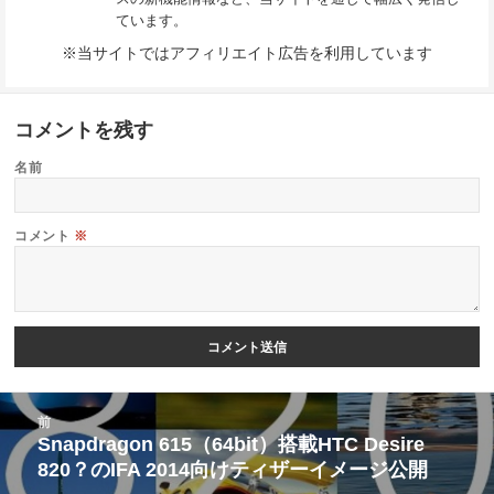
ています。
※当サイトではアフィリエイト広告を利用しています
コメントを残す
名前
コメント
※
投
前
稿
Snapdragon 615（64bit）搭載HTC Desire
前
820？のIFA 2014向けティザーイメージ公開
ナ
の