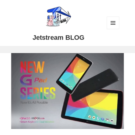
メニュ
Jetstream BLOG
ーとウ
ィジェ
ット