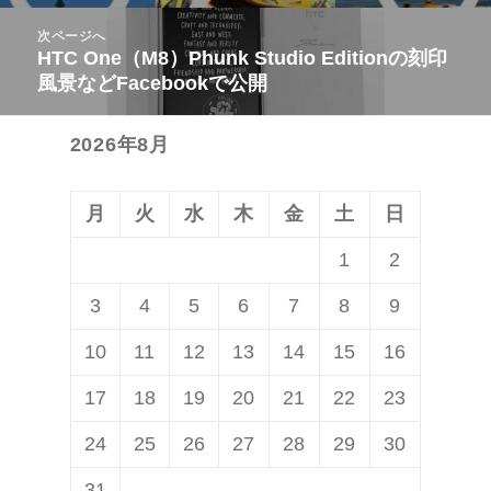
ビ
投
次ページへ
ゲ
稿:
HTC One（M8）Phunk Studio Editionの刻印
次
ー
風景などFacebookで公開
の
シ
投
ョ
2026年8月
稿:
ン
月
火
水
木
金
土
日
1
2
3
4
5
6
7
8
9
10
11
12
13
14
15
16
17
18
19
20
21
22
23
24
25
26
27
28
29
30
31