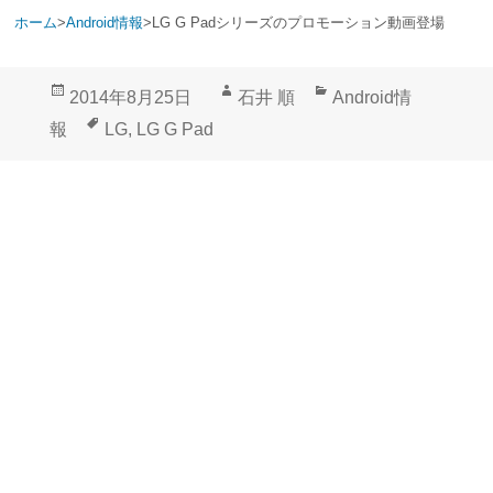
ホーム
>
Android情報
>
LG G Padシリーズのプロモーション動画登場
投
作
カ
2014年8月25日
石井 順
Android情
稿
成
テ
タ
報
LG
,
LG G Pad
日:
者
ゴ
グ
リ
ー