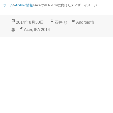
ホーム
>
Android情報
>
AcerのIFA 2014に向けたティザーイメージ
投
作
カ
2014年8月30日
石井 順
Android情
稿
成
テ
タ
報
Acer
,
IFA 2014
日:
者
ゴ
グ
リ
ー