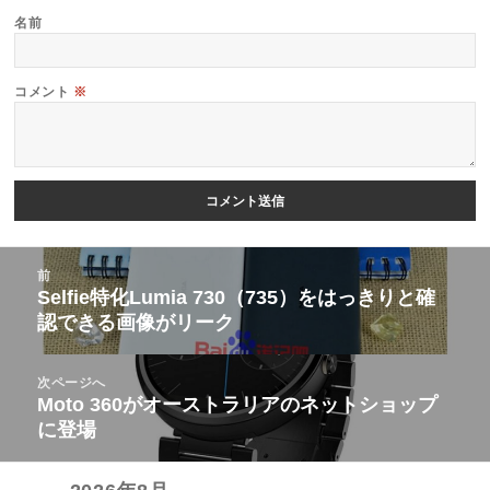
名前
コメント
※
投
前
稿
Selfie特化Lumia 730（735）をはっきりと確
前
認できる画像がリーク
ナ
の
ビ
投
次ページへ
ゲ
稿:
Moto 360がオーストラリアのネットショップ
次
ー
に登場
の
シ
投
ョ