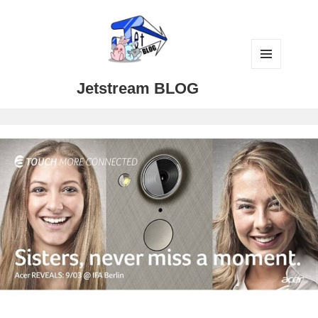
メニュ
Jetstream BLOG
ーとウ
ィジェ
ット