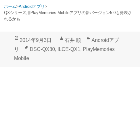
ホーム
>
Androidアプリ
>
QXシリーズ用PlayMemories Mobileアプリの新バージョン5.0も発表さ
れるかも
投
作
カ
2014年9月3日
石井 順
Androidアプ
稿
成
テ
タ
リ
DSC-QX30
,
ILCE-QX1
,
PlayMemories
日:
者
ゴ
グ
Mobile
リ
ー