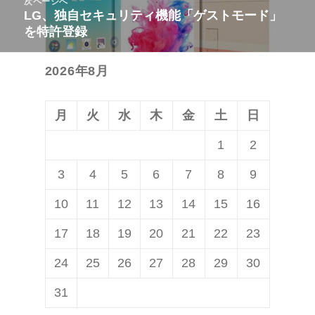
次ページへ
ゲ
稿:
LG、独自セキュリティ機能「ゲストモード」
次
ー
を特許登録
の
シ
投
ョ
2026年8月
稿:
ン
月
火
水
木
金
土
日
1
2
3
4
5
6
7
8
9
10
11
12
13
14
15
16
17
18
19
20
21
22
23
24
25
26
27
28
29
30
31