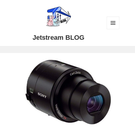
メニュ
Jetstream BLOG
ーとウ
ィジェ
ット