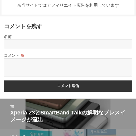
※当サイトではアフィリエイト広告を利用しています
コメントを残す
名前
コメント
※
投
前
稿
Xperia Z3とSmartBand Talkの鮮明なプレスイ
前
メージが流出
ナ
の
ビ
投