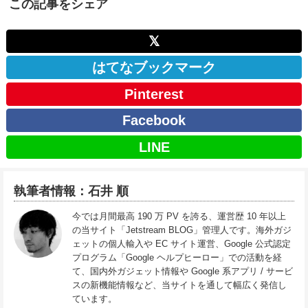
この記事をシェア
𝕏
はてなブックマーク
Pinterest
Facebook
LINE
執筆者情報：石井 順
今では月間最高 190 万 PV を誇る、運営歴 10 年以上
の当サイト「Jetstream BLOG」管理人です。海外ガジ
ェットの個人輸入や EC サイト運営、Google 公式認定
プログラム「Google ヘルプヒーロー」での活動を経
て、国内外ガジェット情報や Google 系アプリ / サービ
スの新機能情報など、当サイトを通して幅広く発信し
ています。