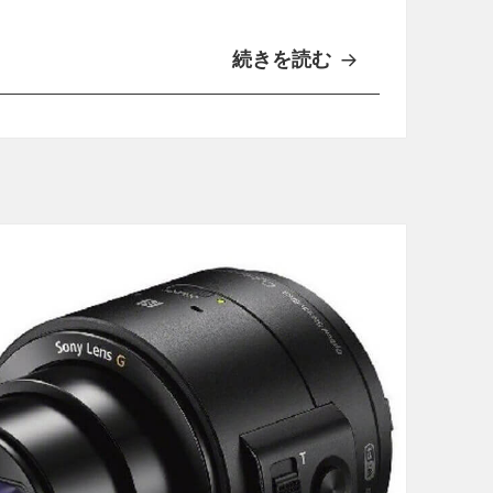
続きを読む
S
o
n
y
、
レ
ン
ズ
ス
タ
イ
ル
カ