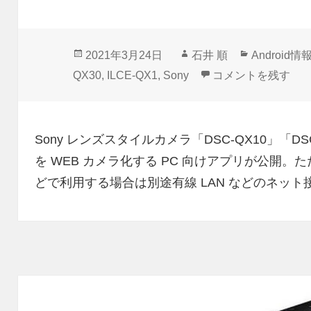
投
作
カ
2021年3月24日
石井 順
Android情
稿
成
テ
Sonyレンズスタイ
QX30
,
ILCE-QX1
,
Sony
コメントを残す
日:
者
ゴ
リ
ー
Sony レンズスタイルカメラ「DSC-QX10」「DSC-
を WEB カメラ化する PC 向けアプリが公開。た
どで利用する場合は別途有線 LAN などのネット