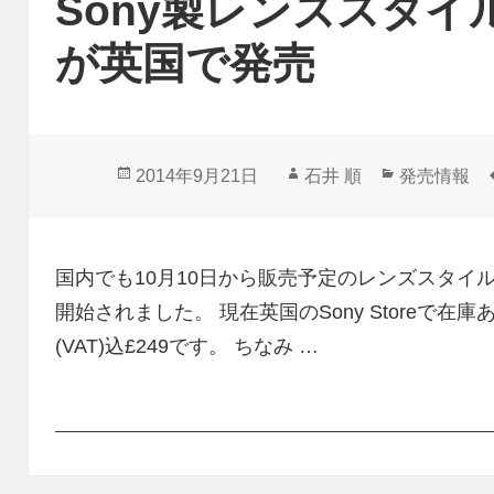
Sony製レンズスタイル
が英国で発売
投
作
カ
2014年9月21日
石井 順
発売情報
稿
成
テ
日:
者
ゴ
リ
国内でも10月10日から販売予定のレンズスタイル
ー
開始されました。 現在英国のSony Storeで
(VAT)込£249です。 ちなみ …