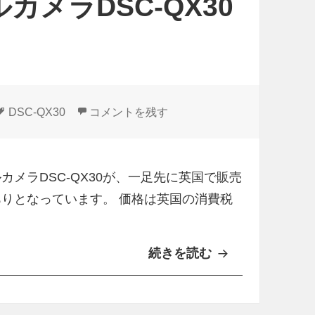
カメラDSC-QX30
タ
Sony製レンズスタイルカメラDSC-QX30が
DSC-QX30
コメントを残す
グ
カメラDSC-QX30が、一足先に英国で販売
在庫ありとなっています。 価格は英国の消費税
続きを読む
S
o
n