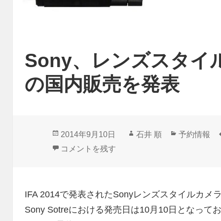
Sony、レンズスタイル
の国内販売を発表
投
作
カ
2014年9月10日
石井 順
予約情報
稿
成
テ
Sony、レンズスタイルカメラQX1/QX30の
コメントを残す
日:
者
ゴ
リ
ー
IFA 2014で発表されたSonyレンズスタイルカ
Sony Sotreにおける発売日は10月10日となって