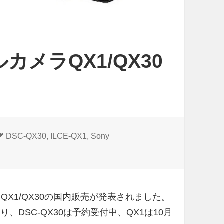
-
Q
X
カメラQX1/QX30
3
0
が
英
国
で
タ
DSC-QX30
,
ILCE-QX1
,
Sony
グ
発
国内販売を発表 に
売
メラQX1/QX30の国内販売が発表されました。
おり、DSC-QX30は予約受付中、QX1は10月