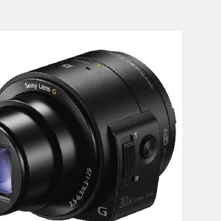
y
製
レ
ン
ズ
ス
タ
イ
ル
カ
メ
ラ
D
S
C