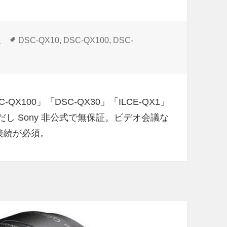
タ
報
DSC-QX10
,
DSC-QX100
,
DSC-
グ
ルカメラ「DSC-QX100」などをWEBカメラ化するアプリが公開
QX100」「DSC-QX30」「ILCE-QX1」
だし Sony 非公式で無保証。ビデオ会議な
接続が必須。