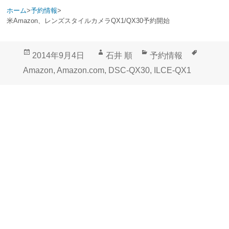
ホーム
>
予約情報
>
米Amazon、レンズスタイルカメラQX1/QX30予約開始
投
作
カ
タ
2014年9月4日
石井 順
予約情報
稿
成
テ
グ
Amazon
,
Amazon.com
,
DSC-QX30
,
ILCE-QX1
日:
者
ゴ
リ
ー