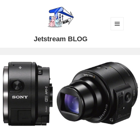
メニュ
Jetstream BLOG
ーとウ
ィジェ
ット