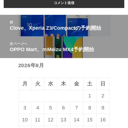
投
前
稿
Clove、Xperia Z3/Compactの予約開始
前
ナ
の
ビ
次ページへ
投
OPPO Mart、ｍMeizu MX4予約開始
次
ゲ
稿:
の
ー
2026年8月
投
シ
稿:
ョ
ン
月
火
水
木
金
土
日
1
2
3
4
5
6
7
8
9
10
11
12
13
14
15
16