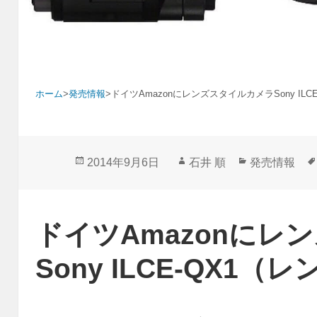
ホーム
>
発売情報
>
ドイツAmazonにレンズスタイルカメラSony ILC
投
作
カ
2014年9月6日
石井 順
発売情報
稿
成
テ
日:
者
ゴ
リ
ドイツAmazonにレ
ー
Sony ILCE-QX1