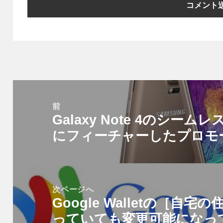
投
稿
前
Galaxy Note 4のシ
ナ
前
ビ
にフィーチャーしたプロモ
の
ゲ
投
ー
稿:
シ
次ページへ
ョ
Google Walletの［自
次
ン
っていても変更可能になっ
の