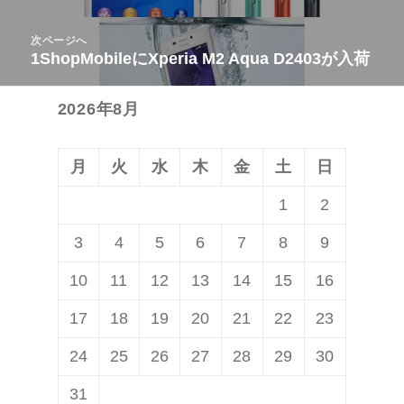
ナ
の
ビ
次ページへ
投
1ShopMobileにXperia M2 Aqua D2403が入荷
次
ゲ
稿:
の
ー
2026年8月
投
シ
稿:
ョ
ン
月
火
水
木
金
土
日
1
2
3
4
5
6
7
8
9
10
11
12
13
14
15
16
17
18
19
20
21
22
23
24
25
26
27
28
29
30
31