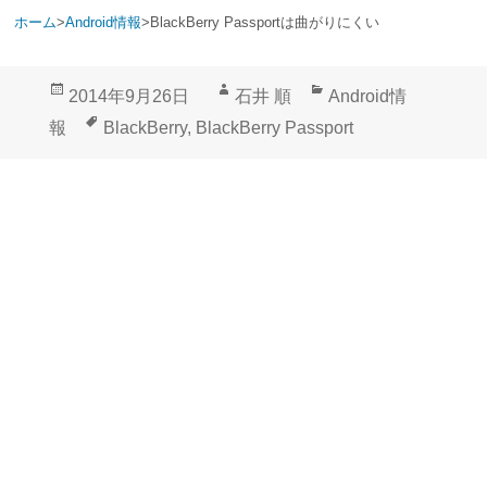
ホーム
>
Android情報
>
BlackBerry Passportは曲がりにくい
投
作
カ
2014年9月26日
石井 順
Android情
稿
成
テ
タ
報
BlackBerry
,
BlackBerry Passport
日:
者
ゴ
グ
リ
ー