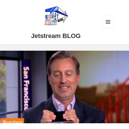
メニュ
Jetstream BLOG
ーとウ
ィジェ
ット