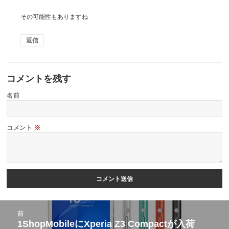
その可能性もありますね
返信
コメントを残す
名前
コメント
※
投
前
稿
1ShopMobileにXperia Z3 Compactが入荷
前