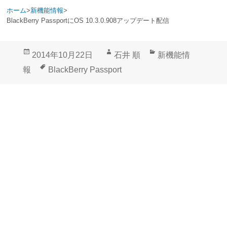
ホーム
>
新機能情報
>
BlackBerry PassportにOS 10.3.0.908アップデート配信
投
作
カ
2014年10月22日
石井 順
新機能情
稿
成
テ
タ
報
BlackBerry Passport
日:
者
ゴ
グ
リ
ー