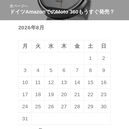
ビ
次ページへ
投
ドイツAmazonでのMoto 360もうすぐ発売？
次
ゲ
稿:
の
ー
2026年8月
投
シ
稿:
ョ
ン
月
火
水
木
金
土
日
1
2
3
4
5
6
7
8
9
10
11
12
13
14
15
16
17
18
19
20
21
22
23
24
25
26
27
28
29
30
31