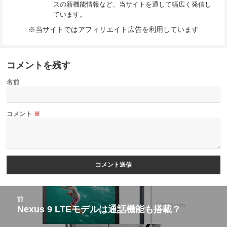
スの新機能情報など、当サイトを通して幅広く発信し
ています。
※当サイトではアフィリエイト広告を利用しています
コメントを残す
名前
コメント
※
投
前
稿
Nexus 9 LTEモデルは通話機能も搭載？
前
ナ
の