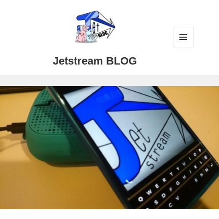
メニュ
Jetstream BLOG
ーとウ
ィジェ
ット