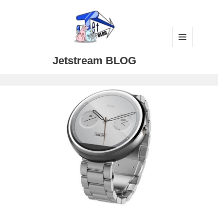
メニュ
Jetstream BLOG
ーとウ
ィジェ
ット