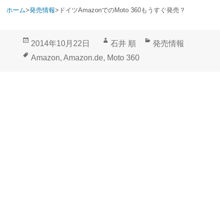
ホーム
>
発売情報
>
ドイツAmazonでのMoto 360もうすぐ発売？
投
作
カ
2014年10月22日
石井 順
発売情報
稿
成
テ
タ
Amazon
,
Amazon.de
,
Moto 360
日:
者
ゴ
グ
リ
ー