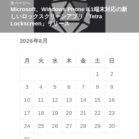
ビ
次ページへ
投
Microsoft、Windows Phone 8.1端末対応の新
次
ゲ
稿:
しいロックスクリーンアプリ「Tetra
の
ー
Lockscreen」リリース
投
シ
稿:
ョ
2026年8月
ン
月
火
水
木
金
土
日
1
2
3
4
5
6
7
8
9
10
11
12
13
14
15
16
17
18
19
20
21
22
23
24
25
26
27
28
29
30
31