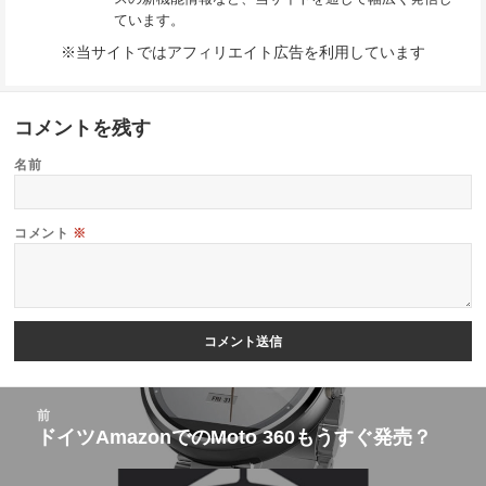
ています。
※当サイトではアフィリエイト広告を利用しています
コメントを残す
名前
コメント
※
投
前
稿
ドイツAmazonでのMoto 360もうすぐ発売？
前
ナ
の