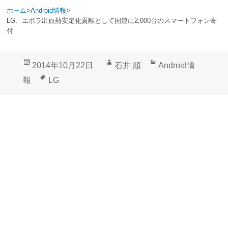
ホーム
>
Android情報
>
LG、エボラ出血熱安定化貢献として国連に2,000台のスマートフォン寄
付
投
作
カ
2014年10月22日
石井 順
Android情
稿
成
テ
タ
報
LG
日:
者
ゴ
グ
リ
ー