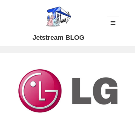
メニュ
Jetstream BLOG
ーとウ
ィジェ
ット