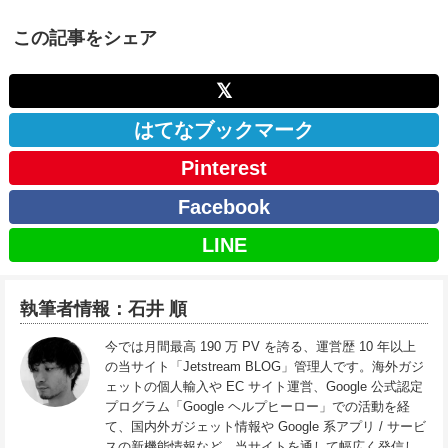
この記事をシェア
𝕏
はてなブックマーク
Pinterest
Facebook
LINE
執筆者情報：石井 順
今では月間最高 190 万 PV を誇る、運営歴 10 年以上
の当サイト「Jetstream BLOG」管理人です。海外ガジ
ェットの個人輸入や EC サイト運営、Google 公式認定
プログラム「Google ヘルプヒーロー」での活動を経
て、国内外ガジェット情報や Google 系アプリ / サービ
スの新機能情報など、当サイトを通して幅広く発信し