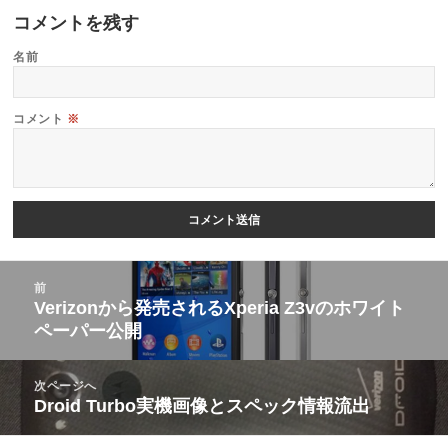
コメントを残す
名前
コメント
※
投
前
稿
Verizonから発売されるXperia Z3vのホワイト
前
ペーパー公開
ナ
の
ビ
投
次ページへ
ゲ
稿:
Droid Turbo実機画像とスペック情報流出
次
ー
の
シ