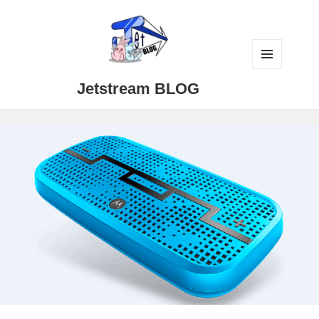
メニュ
Jetstream BLOG
ーとウ
ィジェ
ット