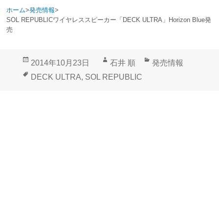
ホーム
>
発売情報
>
SOL REPUBLICワイヤレススピーカー「DECK ULTRA」Horizon Blue発
売
投
作
カ
2014年10月23日
石井 順
発売情報
稿
成
テ
タ
DECK ULTRA
,
SOL REPUBLIC
日:
者
ゴ
グ
リ
ー