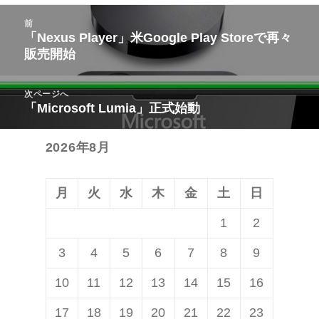
投
前
稿
「Nexus Player」米Google Play Storeで再々
前
販売開始
ナ
の
ビ
投
次ページへ
ゲ
稿:
「Microsoft Lumia」正式始動
次
ー
の
シ
2026年8月
投
ョ
稿:
ン
月
火
水
木
金
土
日
1
2
3
4
5
6
7
8
9
10
11
12
13
14
15
16
17
18
19
20
21
22
23