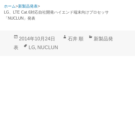
ホーム
>
新製品発表
>
LG、LTE Cat.6対応自社開発ハイエンド端末向けプロセッサ
「NUCLUN」発表
投
作
カ
2014年10月24日
石井 順
新製品発
稿
成
テ
タ
表
LG
,
NUCLUN
日:
者
ゴ
グ
リ
ー