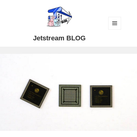
メニュ
Jetstream BLOG
ーとウ
ィジェ
ット