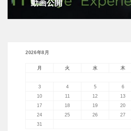
動画公開
の
投
稿:
2026年8月
月
火
水
木
3
4
5
6
10
11
12
13
17
18
19
20
24
25
26
27
31