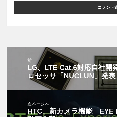
投
稿
前
LG、LTE Cat.6対応自
ナ
前
ビ
ロセッサ「NUCLUN」発表
の
ゲ
投
ー
稿:
シ
次ページへ
ョ
HTC、新カメラ機能「EYE E
次
ン