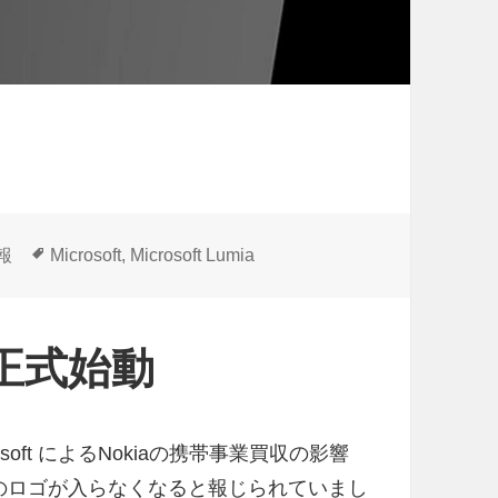
タ
情報
Microsoft
,
Microsoft Lumia
グ
a」正式始動
rosoft によるNokiaの携帯事業買収の影響
a” のロゴが入らなくなると報じられていまし