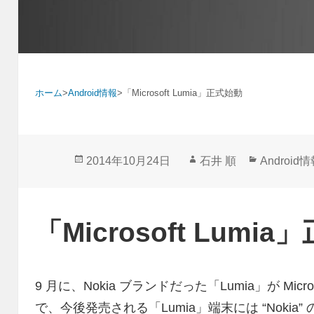
ホーム
>
Android情報
>
「Microsoft Lumia」正式始動
投
作
カ
2014年10月24日
石井 順
Android
稿
成
テ
日:
者
ゴ
リ
「Microsoft Lumi
ー
9 月に、Nokia ブランドだった「Lumia」が Mic
で、今後発売される「Lumia」端末には “Noki