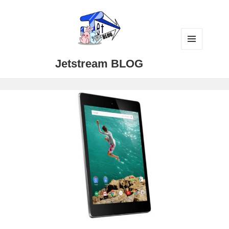
メニュ
Jetstream BLOG
ーとウ
ィジェ
ット