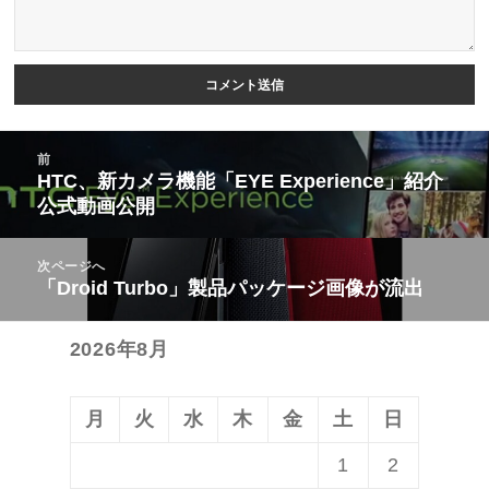
投
前
稿
HTC、新カメラ機能「EYE Experience」紹介
前
公式動画公開
ナ
の
ビ
投
次ページへ
ゲ
稿:
「Droid Turbo」製品パッケージ画像が流出
次
ー
の
シ
2026年8月
投
ョ
稿:
ン
月
火
水
木
金
土
日
1
2