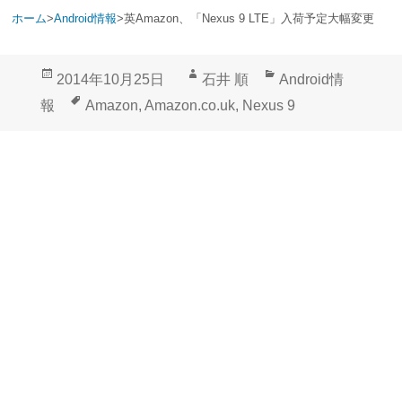
ホーム
>
Android情報
>
英Amazon、「Nexus 9 LTE」入荷予定大幅変更
投
作
カ
2014年10月25日
石井 順
Android情
稿
成
テ
タ
報
Amazon
,
Amazon.co.uk
,
Nexus 9
日:
者
ゴ
グ
リ
ー