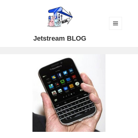
メニュ
Jetstream BLOG
ーとウ
ィジェ
ット