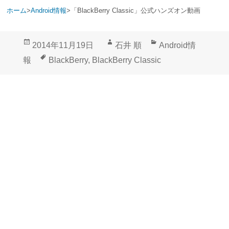
ホーム
>
Android情報
>
「BlackBerry Classic」公式ハンズオン動画
投
作
カ
2014年11月19日
石井 順
Android情
稿
成
テ
タ
報
BlackBerry
,
BlackBerry Classic
日:
者
ゴ
グ
リ
ー