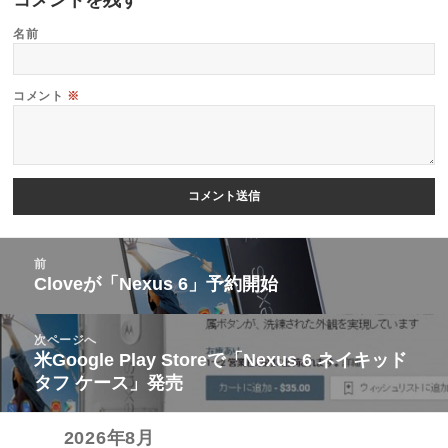
名前
コメント
※
投
前
稿
Cloveが「Nexus 6」予約開始
前
ナ
の
ビ
次ページへ
投
米Google Play Storeで「Nexus 6 ネイキッド
次
ゲ
稿:
タフ ケース」発売
の
ー
投
シ
2026年8月
稿: