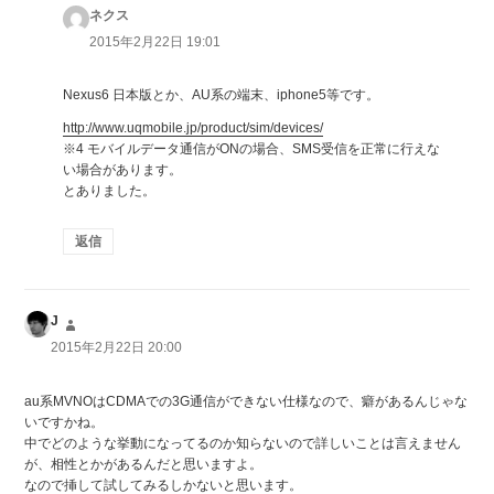
ネクス
よ
り:
2015年2月22日 19:01
Nexus6 日本版とか、AU系の端末、iphone5等です。
http://www.uqmobile.jp/product/sim/devices/
※4 モバイルデータ通信がONの場合、SMS受信を正常に行えな
い場合があります。
とありました。
返信
J
よ
り:
2015年2月22日 20:00
au系MVNOはCDMAでの3G通信ができない仕様なので、癖があるんじゃな
いですかね。
中でどのような挙動になってるのか知らないので詳しいことは言えません
が、相性とかがあるんだと思いますよ。
なので挿して試してみるしかないと思います。