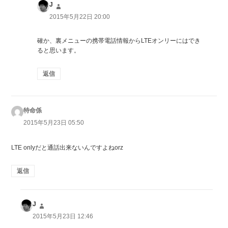
J
よ
り:
2015年5月22日 20:00
確か、裏メニューの携帯電話情報からLTEオンリーにはでき
ると思います。
返信
特命係
よ
り:
2015年5月23日 05:50
LTE onlyだと通話出来ないんですよねorz
返信
J
よ
り:
2015年5月23日 12:46