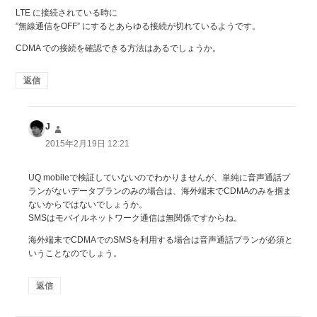
LTE に接続されている時に
”無線通信をOFF” にするとあらゆる接続が切れているようです。
CDMA での接続を確認できる方法はあるでしょうか。
返信
J
よ
り:
2015年2月19日 12:21
UQ mobileで検証していないのでわかりませんが、単純に音声通話プ
ランがないデータプランのみの場合は、海外端末でCDMAのみを掴ま
ないからではないでしょうか。
SMSはモバイルネットワーク通信は無関係ですからね。
海外端末でCDMAでのSMSを利用する場合は音声通話プランが必須と
いうことなのでしょう。
返信