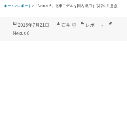
ホーム
>
レポート
>
「Nexus 6」北米モデルを国内運用する際の注意点
投
作
カ
タ
2015年7月21日
石井 順
レポート
稿
成
テ
グ
Nexus 6
日:
者
ゴ
リ
ー