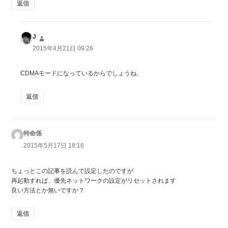
返信
J
よ
り:
2015年4月21日 09:26
CDMAモードになっているからでしょうね。
返信
特命係
よ
り:
2015年5月17日 18:16
ちょっとこの記事を読んで設定したのですが
再起動すれば、優先ネットワークの設定がリセットされます
良い方法とか無いですか？
返信