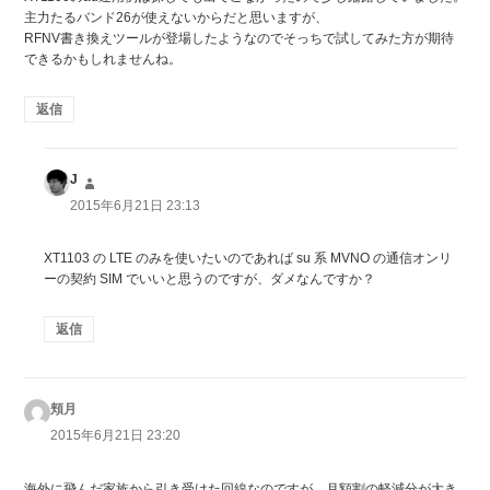
主力たるバンド26が使えないからだと思いますが、
RFNV書き換えツールが登場したようなのでそっちで試してみた方が期待
できるかもしれませんね。
返信
J
よ
り:
2015年6月21日 23:13
XT1103 の LTE のみを使いたいのであれば su 系 MVNO の通信オンリ
ーの契約 SIM でいいと思うのですが、ダメなんですか？
返信
頬月
よ
り:
2015年6月21日 23:20
海外に飛んだ家族から引き受けた回線なのですが、月額割の軽減分が大き