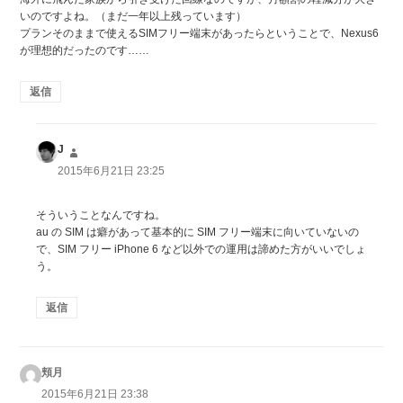
いのですよね。（まだ一年以上残っています）
プランそのままで使えるSIMフリー端末があったらということで、Nexus6
が理想的だったのです……
返信
J
よ
り:
2015年6月21日 23:25
そういうことなんですね。
au の SIM は癖があって基本的に SIM フリー端末に向いていないの
で、SIM フリー iPhone 6 など以外での運用は諦めた方がいいでしょ
う。
返信
頬月
よ
り:
2015年6月21日 23:38