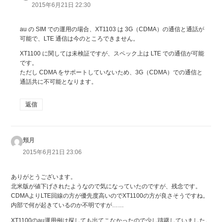
り:
2015年6月21日 22:30
au の SIM での運用の場合、XT1103 は 3G（CDMA）の通信と通話が
可能で、LTE 通信は今のところできません。
XT1100 に関しては未検証ですが、スペック上は LTE での通信が可能
です。
ただし CDMA をサポートしていないため、3G（CDMA）での通信と
通話共に不可能となります。
返信
頬月
よ
り:
2015年6月21日 23:06
ありがとうございます。
北米版が値下げされたようなので気になっていたのですが、残念です。
CDMAよりLTE回線の方が優先度高いのでXT1100の方が良さそうですね。
内部で何が起きているのか不明ですが……
XT1100のau運用例は探しても出てこなかったので少し躊躇していました。