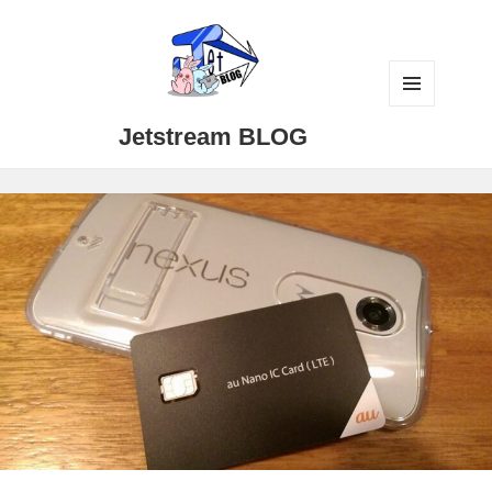
メニュ
Jetstream BLOG
ーとウ
ィジェ
ット