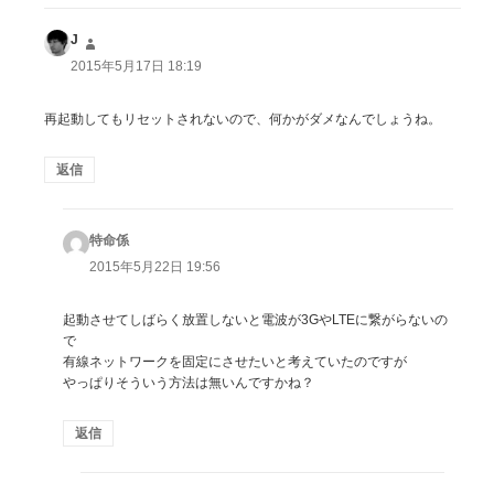
J
よ
り:
2015年5月17日 18:19
再起動してもリセットされないので、何かがダメなんでしょうね。
返信
特命係
よ
り:
2015年5月22日 19:56
起動させてしばらく放置しないと電波が3GやLTEに繋がらないの
で
有線ネットワークを固定にさせたいと考えていたのですが
やっぱりそういう方法は無いんですかね？
返信