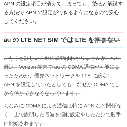
APN の設定項目が消えてしまっても、後ほど解説す
る方法で APN の設定ができるようになるので安心
してください。
au の LTE NET SIM では LTE を
掴まない
こちらも詳しい内部の挙動はわかりませんが、つい
最近、Verizon 端末で au の CDMA 通信が可能にな
ったためか、優先ネットワークを LTE に設定し
APN を設定していたとしても、なぜか CDMA でし
か通信ができなくなっています。
ちなみに CDMA による通信は特に APN など関係な
く、上で説明した電波を掴む設定をしただけで勝手
に開始されます。