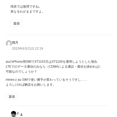
現状では無理ですね。
単なるわがままですよ。
返信
頬月
よ
り:
2015年6月21日 22:19
auのiPhone用SIMでXT1103又はXT1100を運用しようとした場合、
LTEでのデータ通信のみなら（CDMAによる通話・通信を諦めれば）
可能なのでしょうか？
mineoとau SIMで使い勝手が変わっているそうですし……
よろしければ解説をお願いします。
返信
J
よ