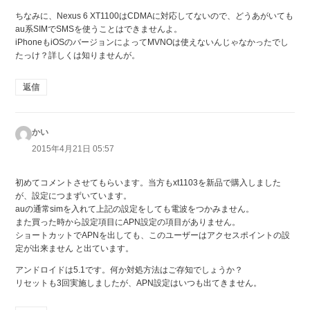
ちなみに、Nexus 6 XT1100はCDMAに対応してないので、どうあがいても
au系SIMでSMSを使うことはできませんよ。
iPhoneもiOSのバージョンによってMVNOは使えないんじゃなかったでし
たっけ？詳しくは知りませんが。
返信
かい
よ
り:
2015年4月21日 05:57
初めてコメントさせてもらいます。当方もxt1103を新品で購入しました
が、設定につまずいています。
auの通常simを入れて上記の設定をしても電波をつかみません。
また買った時から設定項目にAPN設定の項目がありません。
ショートカットでAPNを出しても、このユーザーはアクセスポイントの設
定が出来ません と出ています。
アンドロイドは5.1です。何か対処方法はご存知でしょうか？
リセットも3回実施しましたが、APN設定はいつも出てきません。