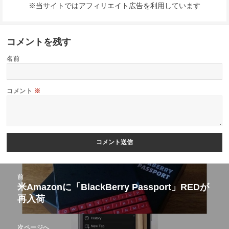
※当サイトではアフィリエイト広告を利用しています
コメントを残す
名前
コメント
※
投
前
稿
米Amazonに「BlackBerry Passport」REDが
前
再入荷
ナ
の
ビ
投
次ページへ
ゲ