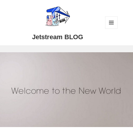
メニュ
Jetstream BLOG
ーとウ
ィジェ
ット