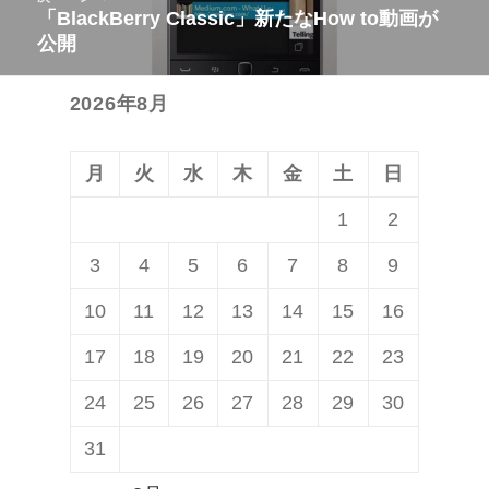
稿:
「BlackBerry Classic」新たなHow to動画が
次
ー
公開
の
シ
投
ョ
2026年8月
稿:
ン
月
火
水
木
金
土
日
1
2
3
4
5
6
7
8
9
10
11
12
13
14
15
16
17
18
19
20
21
22
23
24
25
26
27
28
29
30
31