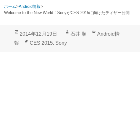
ホーム
>
Android情報
>
Welcome to the New World！SonyがCES 2015に向けたティザー公開
投
作
カ
2014年12月19日
石井 順
Android情
稿
成
テ
タ
報
CES 2015
,
Sony
日:
者
ゴ
グ
リ
ー