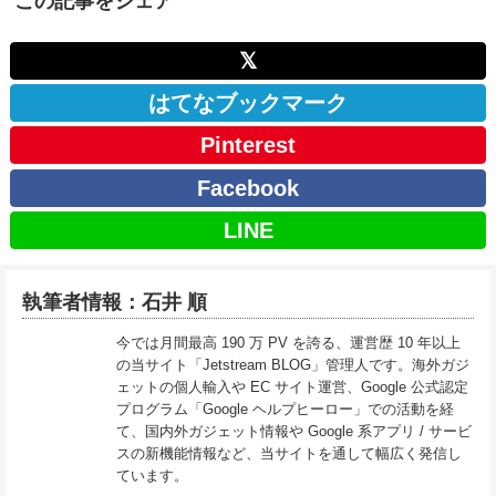
この記事をシェア
𝕏
はてなブックマーク
Pinterest
Facebook
LINE
執筆者情報：石井 順
今では月間最高 190 万 PV を誇る、運営歴 10 年以上
の当サイト「Jetstream BLOG」管理人です。海外ガジ
ェットの個人輸入や EC サイト運営、Google 公式認定
プログラム「Google ヘルプヒーロー」での活動を経
て、国内外ガジェット情報や Google 系アプリ / サービ
スの新機能情報など、当サイトを通して幅広く発信し
ています。