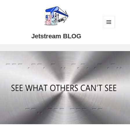
メニュ
Jetstream BLOG
ーとウ
ィジェ
ット