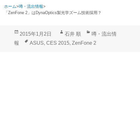
ホーム
>
噂・流出情報
>
「ZenFone 2」はDynaOptics製光学ズーム技術採用？
投
作
カ
2015年1月2日
石井 順
噂・流出情
稿
成
テ
タ
報
ASUS
,
CES 2015
,
ZenFone 2
日:
者
ゴ
グ
リ
ー