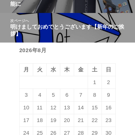
能に
ナ
の
ビ
投
次ページへ
ゲ
稿:
明けましておめでとうございます【新年のご挨
次
ー
拶】
の
シ
投
ョ
2026年8月
稿:
ン
月
火
水
木
金
土
日
1
2
3
4
5
6
7
8
9
10
11
12
13
14
15
16
17
18
19
20
21
22
23
24
25
26
27
28
29
30