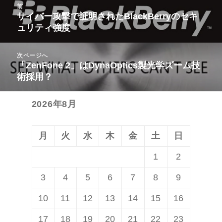
投
前
稿
サイバー攻撃で証明されたBlackBerryのセキ
前
ュリティ強度
ナ
の
ビ
投
次ページへ
ゲ
稿:
「ZenFone 2」はDynaOptics製光学ズーム技
次
ー
術採用？
の
シ
投
ョ
2026年8月
稿:
ン
月
火
水
木
金
土
日
1
2
3
4
5
6
7
8
9
10
11
12
13
14
15
16
17
18
19
20
21
22
23