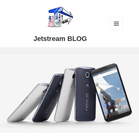
メニュ
Jetstream BLOG
ーとウ
ィジェ
ット