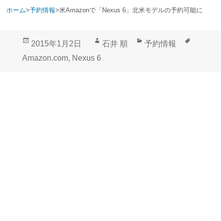
ホーム
>
予約情報
>
米Amazonで「Nexus 6」北米モデルの予約可能に
投
作
カ
タ
2015年1月2日
石井 順
予約情報
稿
成
テ
グ
Amazon.com
,
Nexus 6
日:
者
ゴ
リ
ー