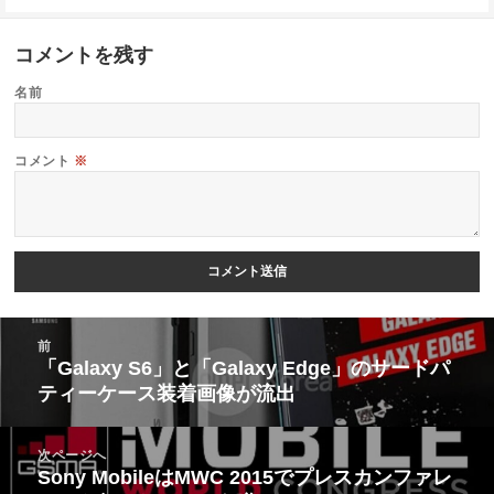
コメントを残す
名前
コメント
※
投
前
稿
「Galaxy S6」と「Galaxy Edge」のサードパ
前
ティーケース装着画像が流出
ナ
の
ビ
投
次ページへ
ゲ
稿:
Sony MobileはMWC 2015でプレスカンファレ
次
ー