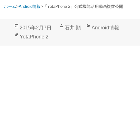
ホーム
>
Android情報
>
「YotaPhone 2」公式機能活用動画複数公開
投
作
カ
2015年2月7日
石井 順
Android情報
稿
成
テ
タ
YotaPhone 2
日:
者
ゴ
グ
リ
ー