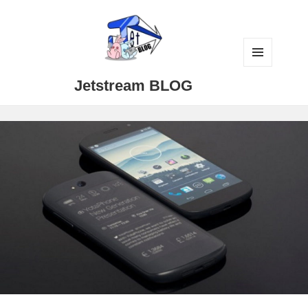
メニュ
Jetstream BLOG
ーとウ
ィジェ
ット