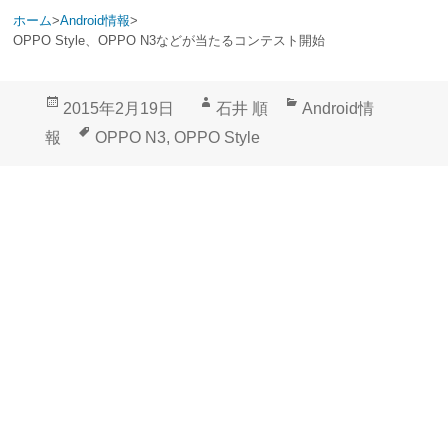
ホーム
>
Android情報
>
OPPO Style、OPPO N3などが当たるコンテスト開始
投
作
カ
2015年2月19日
石井 順
Android情
稿
成
テ
タ
報
OPPO N3
,
OPPO Style
日:
者
ゴ
グ
リ
ー