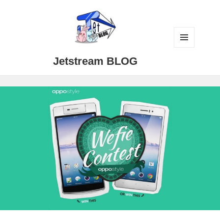
メニュ
Jetstream BLOG
ーとウ
ィジェ
ット