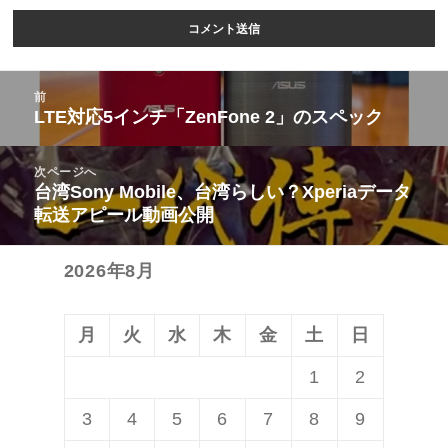
投
前
稿
LTE対応5インチ「ZenFone 2」のスペック
前
ナ
の
ビ
次ページへ
投
台湾Sony Mobile、台湾らしい？Xperiaデータ
次
ゲ
稿:
転送アピール動画公開
の
ー
投
シ
2026年8月
稿:
ョ
ン
月
火
水
木
金
土
日
1
2
3
4
5
6
7
8
9