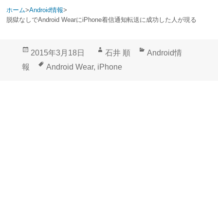
ホーム
>
Android情報
>
脱獄なしでAndroid WearにiPhone着信通知転送に成功した人が現る
投
作
カ
2015年3月18日
石井 順
Android情
稿
成
テ
タ
報
Android Wear
,
iPhone
日:
者
ゴ
グ
リ
ー