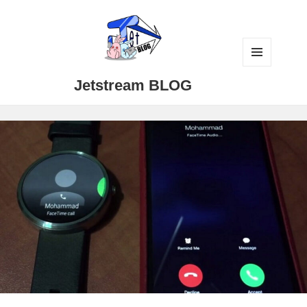
メニュ
Jetstream BLOG
ーとウ
ィジェ
ット