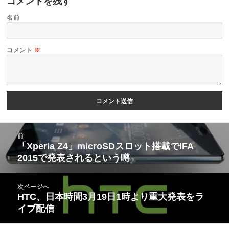
コメントを残す
名前
コメント
※
投
前
稿
「Xperia Z4」microSDスロット搭載でIFA
前
2015で発表されるという噂
ナ
の
ビ
投
次ページへ
ゲ
稿:
HTC、日本時間3月19日1時より重大発表をラ
次
ー
イブ配信
の
シ
投