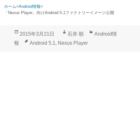
ホーム
>
Android情報
>
「Nexus Player」向けAndroid 5.1ファクトリーイメージ公開
投
作
カ
2015年3月21日
石井 順
Android情
稿
成
テ
タ
報
Android 5.1
,
Nexus Player
日:
者
ゴ
グ
リ
ー