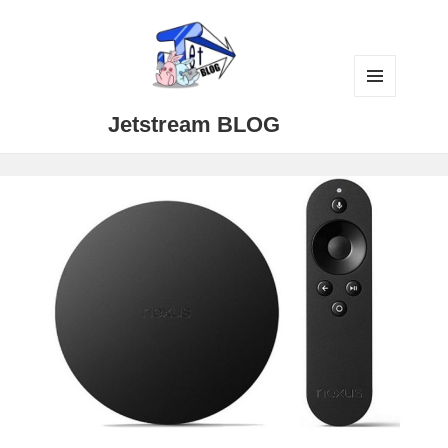
メニュ
Jetstream BLOG
ーとウ
ィジェ
ット