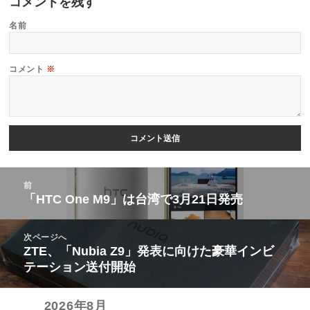
コメントを残す
名前
コメント
※
投
前
稿
「HTC One M9」は台湾で3月21日発売
前
ナ
の
ビ
次ページへ
投
ZTE、「Nubia Z9」発表に向けた豪華インビ
次
ゲ
稿:
テーション送付開始
の
ー
投
シ
2026年8月