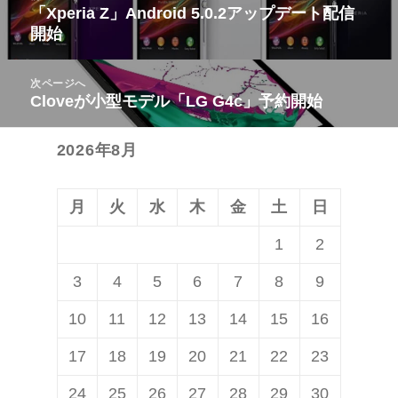
稿
「Xperia Z」Android 5.0.2アップデート配信
前
開始
ナ
の
ビ
投
次ページへ
ゲ
稿:
Cloveが小型モデル「LG G4c」予約開始
次
ー
の
シ
2026年8月
投
ョ
稿:
ン
月
火
水
木
金
土
日
1
2
3
4
5
6
7
8
9
10
11
12
13
14
15
16
17
18
19
20
21
22
23
24
25
26
27
28
29
30