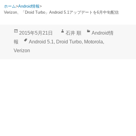
ホーム
>
Android情報
>
Verizon、「Droid Turbo」Android 5.1アップデートを6月中旬配信
投
作
カ
2015年5月21日
石井 順
Android情
稿
成
テ
タ
報
Android 5.1
,
Droid Turbo
,
Motorola
,
日:
者
ゴ
グ
Verizon
リ
ー