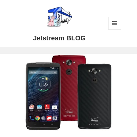
メニュ
Jetstream BLOG
ーとウ
ィジェ
ット