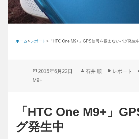
ホーム
>
レポート
>
「HTC One M9+」GPS信号を掴まないバグ発生
投
作
カ
2015年6月22日
石井 順
レポート
稿
成
テ
M9+
日:
者
ゴ
リ
ー
「HTC One M9+」
グ発生中