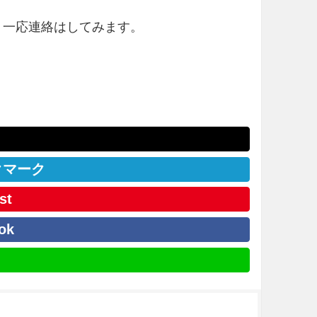
。一応連絡はしてみます。
クマーク
st
ok