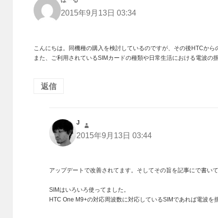
り:
2015年9月13日 03:34
こんにちは。同機種の購入を検討しているのですが、その後HTCから
また、ご利用されているSIMカードの種類や日常生活における電波の
返信
J
よ
り:
2015年9月13日 03:44
アップデートで改善されてます。そしてその旨を記事にで書い
SIMはいろいろ使ってました。
HTC One M9+の対応周波数に対応しているSIMであれば電波