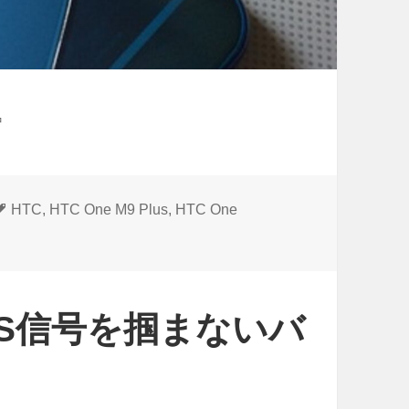
中
タ
HTC
,
HTC One M9 Plus
,
HTC One
グ
GPS信号を掴まないバ