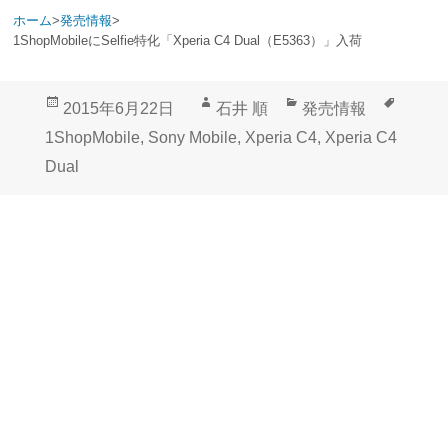
ホーム
>
発売情報
>
1ShopMobileにSelfie特化「Xperia C4 Dual（E5363）」入荷
投
作
カ
タ
2015年6月22日
石井 順
発売情報
稿
成
テ
グ
1ShopMobile
,
Sony Mobile
,
Xperia C4
,
Xperia C4
日:
者
ゴ
Dual
リ
ー