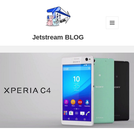
メニュ
Jetstream BLOG
ーとウ
ィジェ
ット