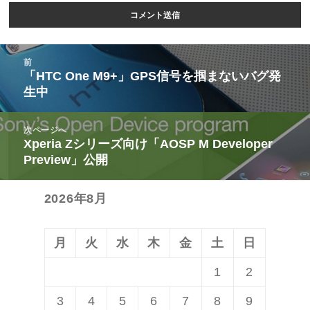
投
前
稿
「HTC One M9+」GPS信号を掴まないバグ発
前
生中
ナ
の
ビ
投
次ページへ
ゲ
稿:
Xperia Zシリーズ向け「AOSP M Developer
次
ー
Preview」公開
の
シ
投
ョ
2026年8月
稿:
ン
月
火
水
木
金
土
日
1
2
3
4
5
6
7
8
9