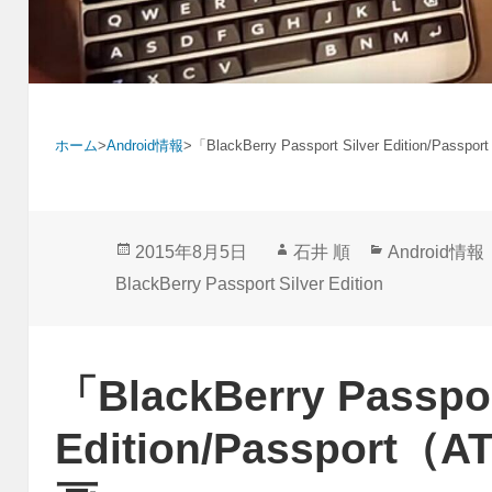
ホーム
>
Android情報
>
「BlackBerry Passport Silver Edition/P
投
作
カ
2015年8月5日
石井 順
Android情報
稿
成
テ
BlackBerry Passport Silver Edition
日:
者
ゴ
リ
ー
「BlackBerry Passpor
Edition/Passpor