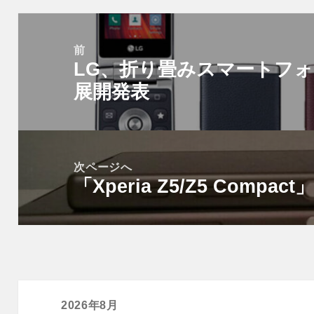
投
稿
前
LG、折り畳みスマートフォン「
ナ
前
ビ
展開発表
の
ゲ
投
ー
稿:
シ
次ページへ
ョ
「Xperia Z5/Z5 Compac
次
ン
の
投
稿:
2026年8月