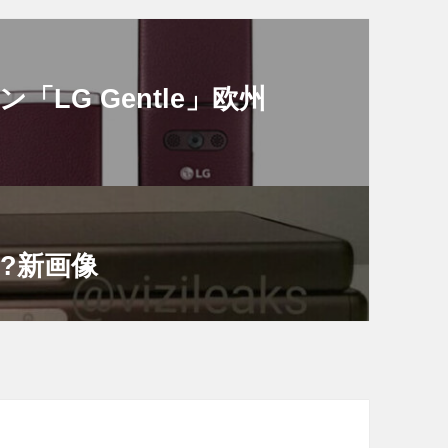
LG Gentle」欧州
t」?新画像