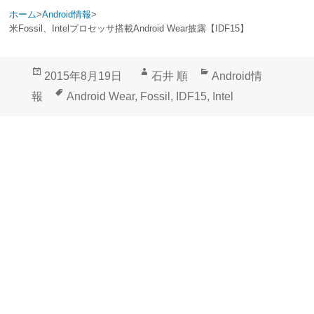
ホーム
>
Android情報
>
米Fossil、Intelプロセッサ搭載Android Wear披露【IDF15】
投
作
カ
2015年8月19日
石井 順
Android情
稿
成
テ
タ
報
Android Wear
,
Fossil
,
IDF15
,
Intel
日:
者
ゴ
グ
リ
ー