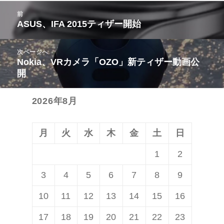
投
前
稿
ASUS、IFA 2015ティザー開始
前
ナ
の
ビ
次ページへ
投
Nokia、VRカメラ「OZO」新ティザー動画公
次
ゲ
稿:
開
の
ー
投
シ
2026年8月
稿:
ョ
ン
月
火
水
木
金
土
日
1
2
3
4
5
6
7
8
9
10
11
12
13
14
15
16
17
18
19
20
21
22
23