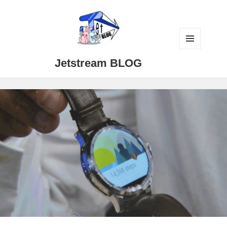
メニュ
Jetstream BLOG
ーとウ
ィジェ
ット