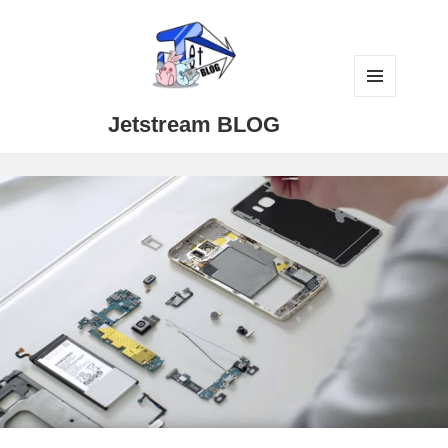
メニュ
Jetstream BLOG
ーとウ
ィジェ
ット