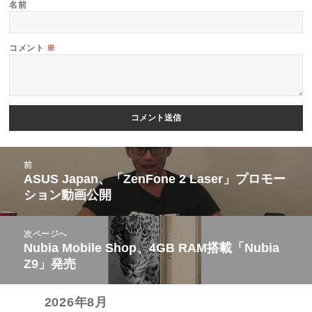
名前
コメント
※
投
前
稿
ASUS Japan、「ZenFone 2 Laser」プロモー
前
ション動画公開
ナ
の
ビ
投
次ページへ
ゲ
稿:
Nubia Mobile Shop、4GB RAM搭載「Nubia
次
ー
Z9」発売
の
シ
投
ョ
2026年8月
稿: