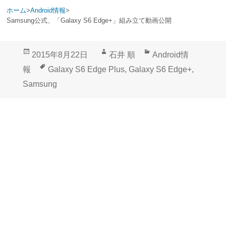
ホーム
>
Android情報
>
Samsung公式、「Galaxy S6 Edge+」組み立て動画公開
投
作
カ
2015年8月22日
石井 順
Android情
稿
成
テ
タ
報
Galaxy S6 Edge Plus
,
Galaxy S6 Edge+
,
日:
者
ゴ
グ
Samsung
リ
ー