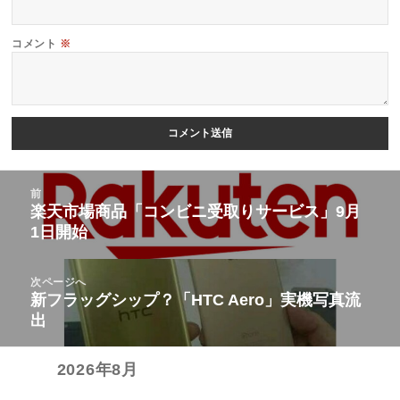
コメント
※
投
前
稿
楽天市場商品「コンビニ受取りサービス」9月
前
1日開始
ナ
の
ビ
投
次ページへ
ゲ
稿:
新フラッグシップ？「HTC Aero」実機写真流
次
ー
出
の
シ
投
ョ
2026年8月
稿:
ン