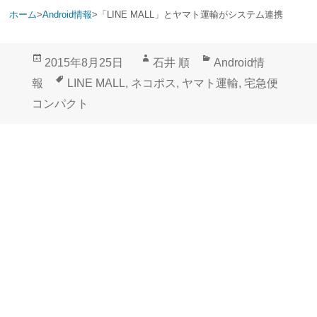
ホーム
>
Android情報
>
「LINE MALL」とヤマト運輸がシステム連携
投
作
カ
2015年8月25日
石井 順
Android情
稿
成
テ
タ
報
LINE MALL
,
ネコポス
,
ヤマト運輸
,
宅急便
日:
者
ゴ
グ
コンパクト
リ
ー