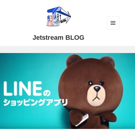
メニュ
Jetstream BLOG
ーとウ
ィジェ
ット