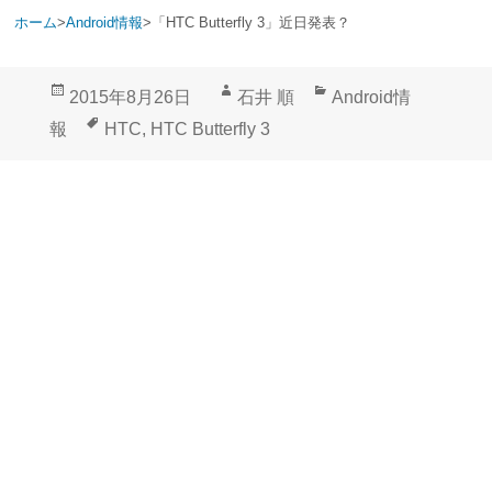
ホーム
>
Android情報
>
「HTC Butterfly 3」近日発表？
投
作
カ
2015年8月26日
石井 順
Android情
稿
成
テ
タ
報
HTC
,
HTC Butterfly 3
日:
者
ゴ
グ
リ
ー