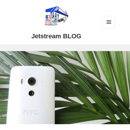
メニュ
Jetstream BLOG
ーとウ
ィジェ
ット