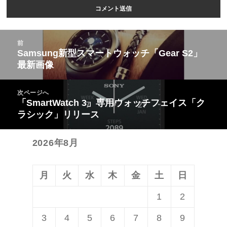
投
前
稿
Samsung新型スマートウォッチ「Gear S2」
前
最新画像
ナ
の
ビ
投
次ページへ
ゲ
稿:
「SmartWatch 3」専用ウォッチフェイス「ク
次
ー
ラシック」リリース
の
シ
投
ョ
2026年8月
稿:
ン
月
火
水
木
金
土
日
1
2
3
4
5
6
7
8
9