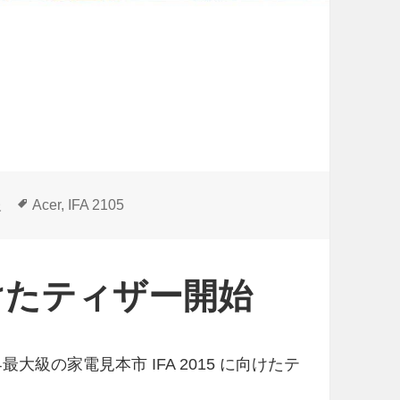
タ
報
Acer
,
IFA 2105
グ
に向けたティザー開始
最大級の家電見本市 IFA 2015 に向けたテ