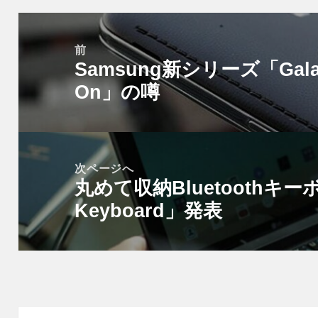
投
稿
前
Samsung新シリーズ「Galaxy
ナ
前
ビ
On」の噂
の
ゲ
投
ー
稿:
シ
次ページへ
ョ
丸めて収納Bluetoothキーボ
次
ン
Keyboard」発表
の
投
稿: