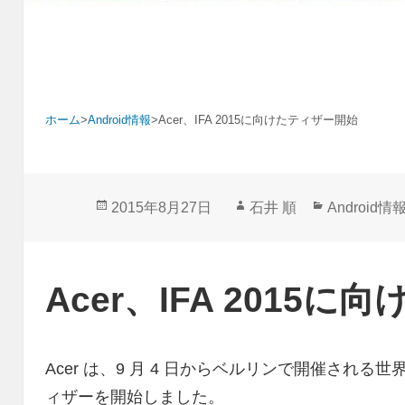
ホーム
>
Android情報
>
Acer、IFA 2015に向けたティザー開始
投
作
カ
2015年8月27日
石井 順
Android情
稿
成
テ
日:
者
ゴ
リ
Acer、IFA 2015
ー
Acer は、9 月 4 日からベルリンで開催される世界
ィザーを開始しました。