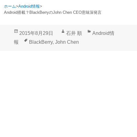
ホーム
>
Android情報
>
Android搭載？BlackBerryのJohn Chen CEO意味深発言
投
作
カ
2015年8月29日
石井 順
Android情
稿
成
テ
タ
報
BlackBerry
,
John Chen
日:
者
ゴ
グ
リ
ー