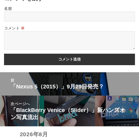
名前
コメント
※
投
前
稿
「Nexus 5（2015）」9月29日発売？
前
ナ
の
ビ
次ページへ
投
「BlackBerry Venice（Slider）」新ハンズオ
次
ゲ
稿:
ン写真流出
の
ー
投
シ
2026年8月
稿:
ョ