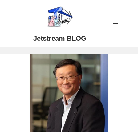
メニュ
Jetstream BLOG
ーとウ
ィジェ
ット