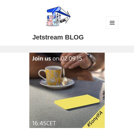
メニュ
Jetstream BLOG
ーとウ
ィジェ
ット