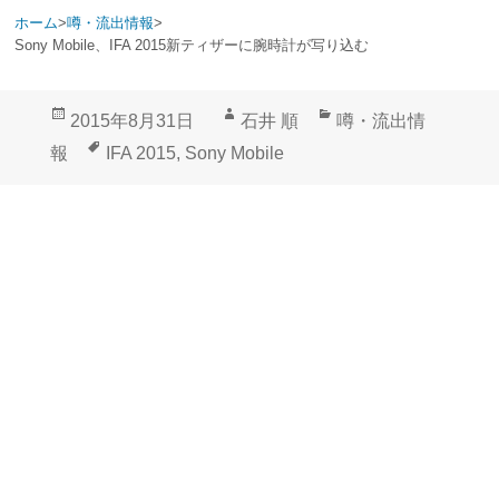
ホーム
>
噂・流出情報
>
Sony Mobile、IFA 2015新ティザーに腕時計が写り込む
投
作
カ
2015年8月31日
石井 順
噂・流出情
稿
成
テ
タ
報
IFA 2015
,
Sony Mobile
日:
者
ゴ
グ
リ
ー