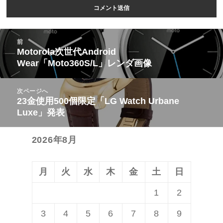
投
前
稿
Motorola次世代Android
前
Wear「Moto360S/L」レンダ画像
ナ
の
ビ
投
次ページへ
ゲ
稿:
23金使用500個限定「LG Watch Urbane
次
ー
Luxe」発表
の
シ
投
ョ
2026年8月
稿:
ン
月
火
水
木
金
土
日
1
2
3
4
5
6
7
8
9