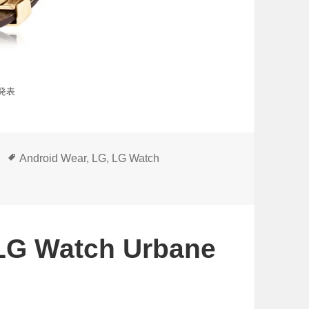
」発表
タ
Android Wear
,
LG
,
LG Watch
グ
Watch Urbane