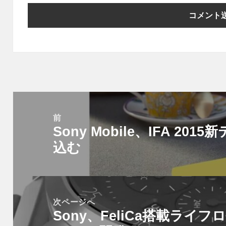
投
稿
前
Sony Mobile、IFA 2
ナ
前
ビ
込む
の
ゲ
投
ー
稿:
シ
次ページへ
ョ
Sony、FeliCa搭載ライフ
次
ン