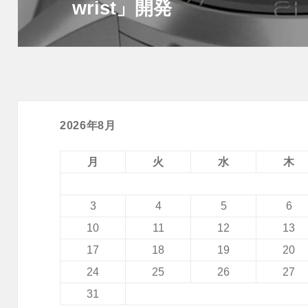
wrist」開発
の
投
稿:
2026年8月
月
火
水
木
3
4
5
6
10
11
12
13
17
18
19
20
24
25
26
27
31