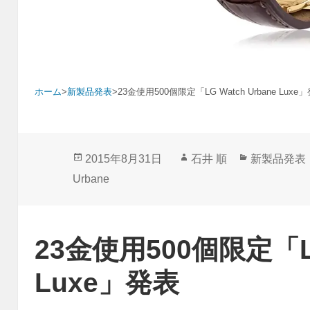
ホーム
>
新製品発表
>
23金使用500個限定「LG Watch Urbane Luxe
投
作
カ
2015年8月31日
石井 順
新製品発表
稿
成
テ
Urbane
日:
者
ゴ
リ
ー
23金使用500個限定「LG 
Luxe」発表