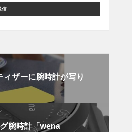
015新ティザーに腕時計が写り
ログ腕時計「wena