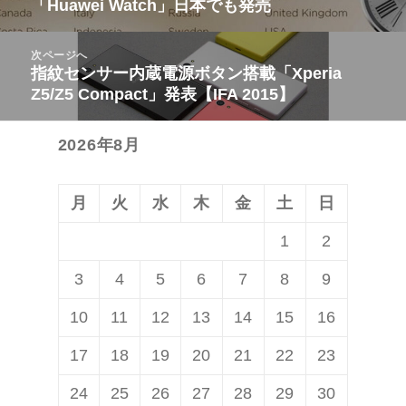
稿
「Huawei Watch」日本でも発売
前
ナ
の
ビ
次ページへ
投
指紋センサー内蔵電源ボタン搭載「Xperia
次
ゲ
稿:
Z5/Z5 Compact」発表【IFA 2015】
の
ー
投
シ
2026年8月
稿:
ョ
ン
月
火
水
木
金
土
日
1
2
3
4
5
6
7
8
9
10
11
12
13
14
15
16
17
18
19
20
21
22
23
24
25
26
27
28
29
30