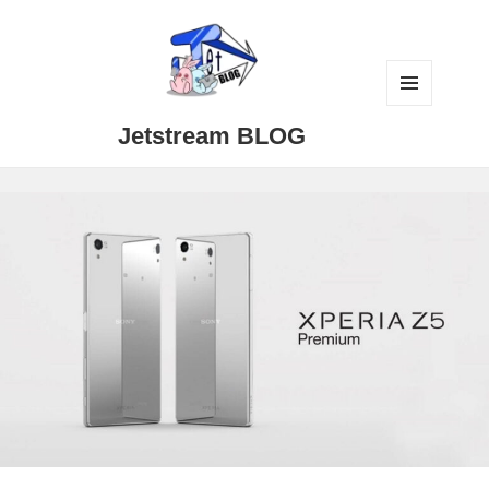
メニュ
Jetstream BLOG
ーとウ
ィジェ
ット