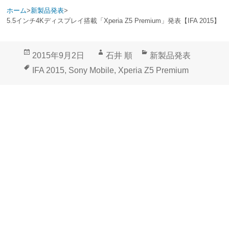
ホーム
>
新製品発表
>
5.5インチ4Kディスプレイ搭載「Xperia Z5 Premium」発表【IFA 2015】
投
作
カ
2015年9月2日
石井 順
新製品発表
稿
成
テ
タ
IFA 2015
,
Sony Mobile
,
Xperia Z5 Premium
日:
者
ゴ
グ
リ
ー